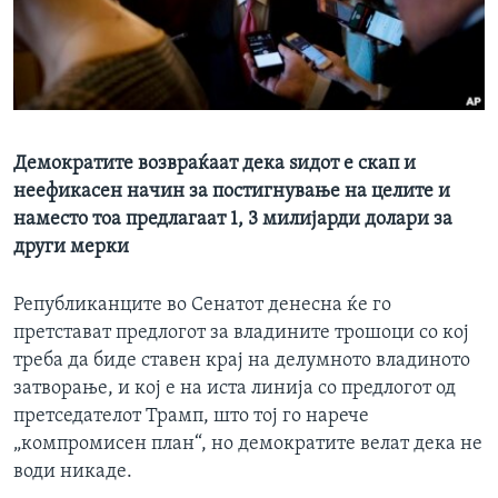
ИНТЕРВЈУА
Јазици
Демократите возвраќаат дека ѕидот е скап и
неефикасен начин за постигнување на целите и
наместо тоа предлагаат 1, 3 милијарди долари за
други мерки
Републиканците во Сенатот денесна ќе го
претстават предлогот за владините трошоци со кој
треба да биде ставен крај на делумното владиното
затворање, и кој е на иста линија со предлогот од
претседателот Трамп, што тој го нарече
„компромисен план“, но демократите велат дека не
води никаде.