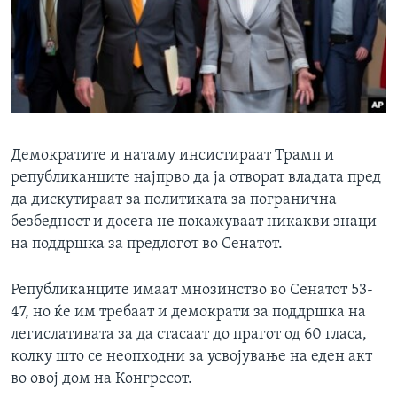
Демократите и натаму инсистираат Трамп и
републиканците најпрво да ја отворат владата пред
да дискутираат за политиката за погранична
безбедност и досега не покажуваат никакви знаци
на поддршка за предлогот во Сенатот.
Републиканците имаат мнозинство во Сенатот 53-
47, но ќе им требаат и демократи за поддршка на
легислативата за да стасаат до прагот од 60 гласа,
колку што се неопходни за усвојување на еден акт
во овој дом на Конгресот.