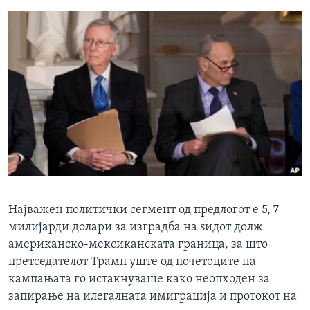
Најважен политички сегмент од предлогот е 5, 7
милијарди долари за изградба на ѕидот долж
американско-мексиканската граница, за што
претседателот Трамп уште од почетоците на
кампањата го истакнуваше како неопходен за
запирање на илегалната имиграција и протокот на