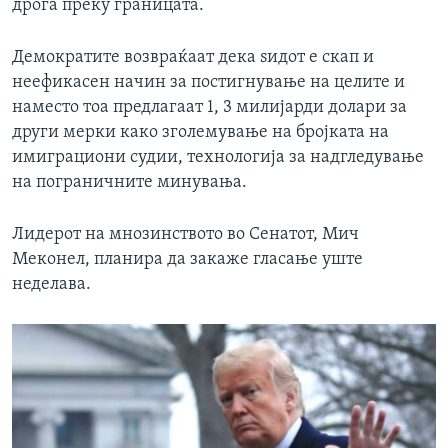
дрога преку границата.
Демократите возвраќаат дека ѕидот е скап и
неефикасен начин за постигнување на целите и
наместо тоа предлагаат 1, 3 милијарди долари за
други мерки како зголемување на бројката на
имиграциони судии, технологија за надгледување
на пограничните минувања.
Лидерот на мнозинството во Сенатот, Мич
Меконел, планира да закаже гласање уште
неделава.