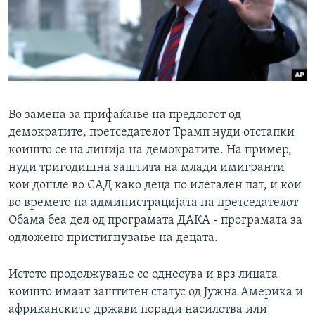
Во замена за прифаќање на предлогот од
демократите, претседателот Трамп нуди отстапки
коишто се на линија на демократите. На пример,
нуди тригодишна заштита на млади имигранти
кои дошле во САД како деца по илегален пат, и кои
во времето на администрацијата на претседателот
Обама беа дел од програмата ДАКА - програмата за
одложено пристигнување на децата.
Истото продолжување се однесува и врз лицата
коишто имаат заштитен статус од Јужна Америка и
африканските држави поради насилства или