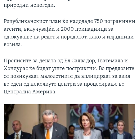
природни непогоди.
Републиканскиот план ќе надодаде 750 погранични
агенти, вклучувајќи и 2000 припадници за
одржување на редот и поредокот, како и илјадници
возила.
Прописите за децата од Ел Салвадор, Гватемала и
Хондурас ќе бидат уште постриктни. Во предлозите
се повикуваат малолетните да аплицираат за азил
во еден од неколкуте центри за процесирање во
Централна Америка.