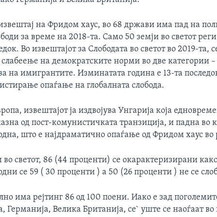
извештај на Фридом хаус, во 68 држави има пад на по
боди за време на 2018-та. Само 50 земји во светот рег
док. Во извештајот за Слободата во светот во 2019-та, с
 слабеење на демократските норми во две категории –
ва на имигрантите. Изминатата година е 13-та последо
гистирање опаѓање на глобалната слобода.
ропа, извештајот ја издвојува Унгарија која едноврем
азна од пост-комунистичката транзиција, и падна во к
одна, што е најдраматично опаѓање од Фридом хаус во 
 во светот, 86 (44 проценти) се окарактеризирани как
дни се 59 ( 30 проценти ) а 50 (26 проценти ) не се сло
но има рејтинг 86 од 100 поени. Иако е зад поголеми
, Германија, Велика Британија, се` уште се наоѓаат во