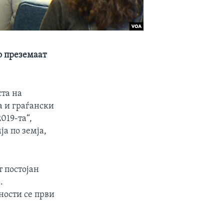
о преземаат
ста на
а и граѓански
019-та“,
ја по земја,
 постојан
.
ности се први