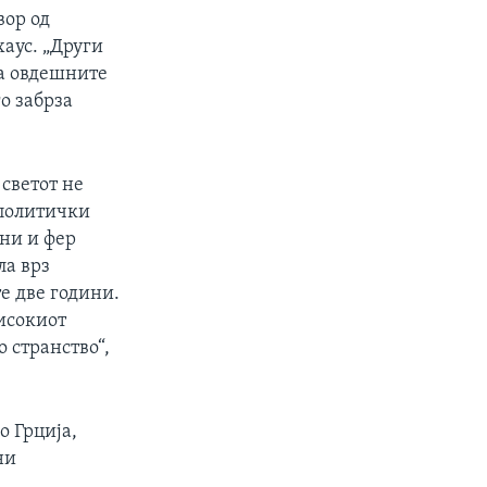
вор од
аус. „Други
на овдешните
о забрза
 светот не
 политички
дни и фер
ла врз
е две години.
исокиот
 странство“,
о Грција,
ни