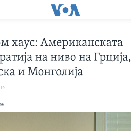
м хаус: Американската
атија на ниво на Грција
ска и Монголија
019
те