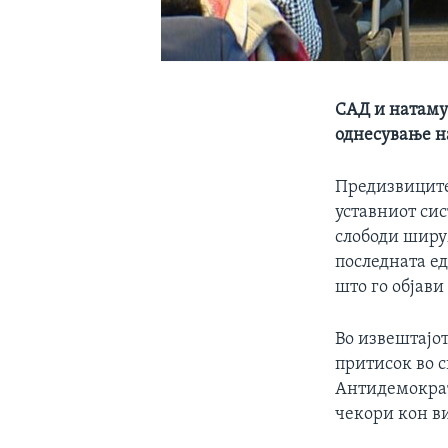
САД и натаму 
однесување н
Предизвиците
уставниот сис
слободи ширум
последната ед
што го објави
Во извештајо
притисок во с
Антидемократ
чекори кон в