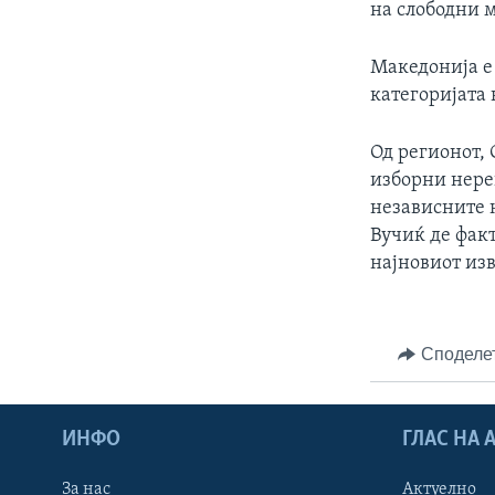
на слободни 
Македонија е 
категоријата 
Од регионот, 
изборни нере
независните 
Вучиќ де фак
најновиот изв
Споделе
ИНФО
ГЛАС НА
За нас
Актуелно