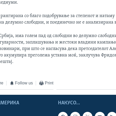
медиуми.
рангирана со благо подобрување за степенот и натаму 
на делумно слободни, и поединечно не е анализирана в
Србија, има голем пад од слободни во делумно слободн
гуларности, заплашувања и жестоки владини кампањи
новинари, при што се нагласува дека претседателот А
то акумулира преголема уставна моќ, заклучува Фридом
ештај.
те
Follow us
Print
 АМЕРИКА
НАКУСО...