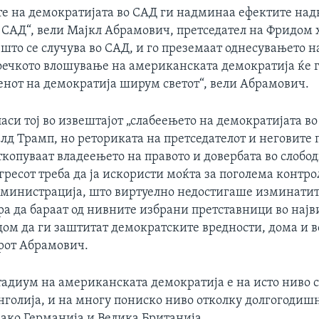
е на демократијата во САД ги надминаа ефектите над
 САД“, вели Мајкл Абрамович, претседател на Фридом х
 што се случува во САД, и го преземаат однесувањето 
оечкото влошување на американската демократија ќе г
енот на демократија ширум светот“, вели Абрамович.
аси тој во извештајот „слабеењето на демократијата во
алд Трамп, но реториката на претседателот и неговите
ткопуваат владеењето на правото и довербата во слобо
гресот треба да ја искористи моќта за поголема контро
дминистрација, што виртуелно недостигаше изминатит
ра да бараат од нивните избрани претставници во најв
ом да ги заштитат демократските вредности, дома и во
рот Абрамович.
адиум на американската демократија е на исто ниво с
нголија, и на многу пониско ниво отколку долгогодиш
ако Германија и Велика Британија.