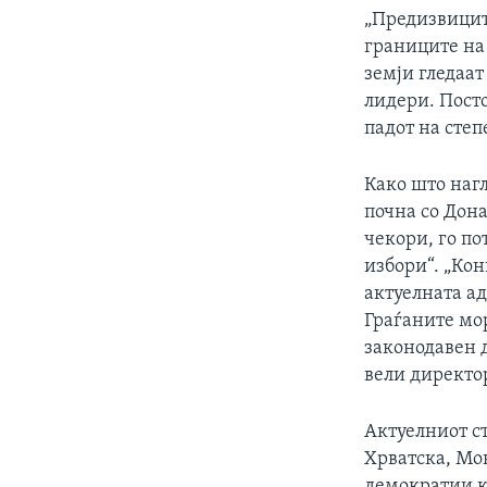
„Предизвицит
границите на
земји гледаат
лидери. Пост
падот на степ
Како што нагл
почна со Дон
чекори, го по
избори“. „Кон
актуелната а
Граѓаните мо
законодавен д
вели директо
Актуелниот ст
Хрватска, Мо
демократии к