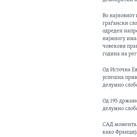
Во најновиот 
граѓански сло
одреден напре
најмногу има
човекови пра
година на ре
Од Источна Ев
успешна прик
делумно слоб
Од 195 држави
делумно слобо
САД моментал
како Франција