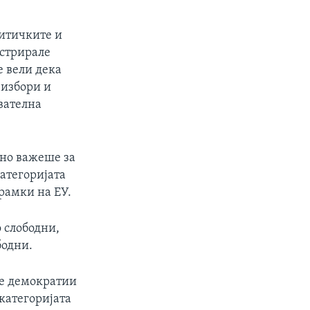
литичките и
истрирале
е вели дека
 избори и
вателна
ено важеше за
атегоријата
рамки на ЕУ.
о слободни,
бодни.
те демократии
 категоријата