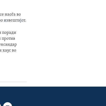
се наоѓа во
о извештајот.
и поради
 против
лександар
 хаус во