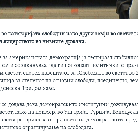
во категоријата слободни иако други земји во светот г
а лидерството во нивните држави.
 за американската демократија ја тестираат стабилно
тем и се закануваат да ги поткопаат политичките прав
 светот, според извештајот за „Слободата во светот во 2
иција за степенот на основни слободи, поединечно, зем
 денеска Фридом хаус.
т се додава дека демократските институции доживуваат
ветот, како на пример, во Унгарија, Турција, Венецуела
ската реторика за отфрлањето на демократските вред
истинско ограничување на слободата.