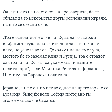
Одлагањето на почетокот на преговорите, ќе се
обидат да го искористат други регионални играчи,
на што се свесни сите.
„Тоа е основниот мотив на ЕУ, за да го задржи
влијанието тука иако очигледно за сега не знае
како, не успева во тоа. Доколку ние не сме тука,
местото ќе го заземат Кина и Русија. Тоа е стравот
од страна на ЕУ. На тоа укажуваат и нашите
политичари“, вели Малинка Ристевска Јорданова,
Институт за Европска политика.
Јорданова не е оптимист во однос на преговорите со
Бугарија, бидејќи вели Софија постојано ги
зголемува своите барања.