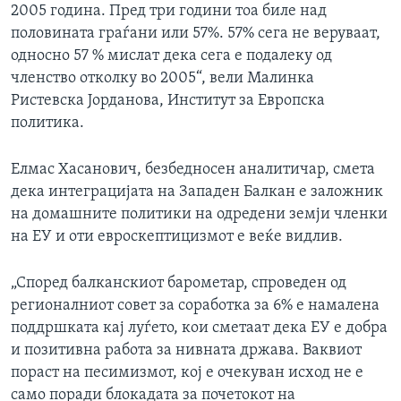
2005 година. Пред три години тоа биле над
половината граѓани или 57%. 57% сега не веруваат,
односно 57 % мислат дека сега е подалеку од
членство отколку во 2005“, вели Малинка
Ристевска Јорданова, Институт за Европска
политика.
Елмас Хасанович, безбедносен аналитичар, смета
дека интеграцијата на Западен Балкан е заложник
на домашните политики на одредени земји членки
на ЕУ и оти евроскептицизмот е веќе видлив.
„Според балканскиот барометар, спроведен од
регионалниот совет за соработка за 6% е намалена
поддршката кај луѓето, кои сметаат дека ЕУ е добра
и позитивна работа за нивната држава. Ваквиот
пораст на песимизмот, кој е очекуван исход не е
само поради блокадата за почетокот на