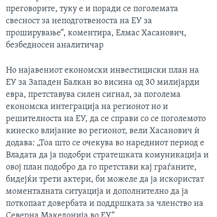
преговорите, туку е и поради се поголемата
свесност за неподготвеноста на ЕУ за
проширување“, коментира, Елмас Хасанович,
безбедносен аналитичар
Но најавениот економски инвестициски план на
ЕУ за Западен Балкан во висина од 30 милијарди
евра, претставува силен сигнал, за поголема
економска интеграција на регионот но и
решителноста на ЕУ, да се справи со се поголемото
кинеско влијание во регионот, вели Хасанович ѝ
додава: „Тоа што се очекува во наредниот период е
Владата да ја подобри стратешката комуникација и
овој план подобро да го претстави кај граѓаните,
бидејќи трети актери, би можеле да ја искористат
моменталната ситуација и дополнително да ја
поткопаат довербата и поддршката за членство на
Северна Македонија во ЕУ“.