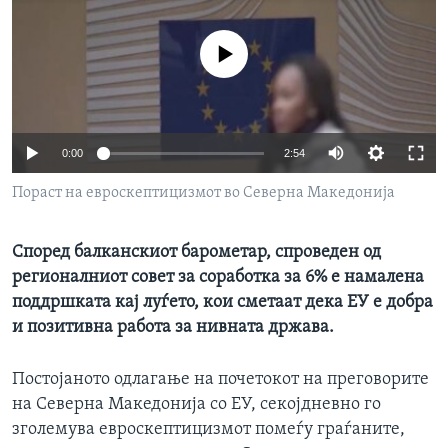
ИНТЕРВЈУА
Јазици
No media source currently available
0:00
2:54
Пораст на евроскептицизмот во Северна Македонија
Според балканскиот барометар, спроведен од
регионалниот совет за соработка за 6% е намалена
поддршката кај луѓето, кои сметаат дека ЕУ е добра
и позитивна работа за нивната држава.
Постојаното одлагање на почетокот на преговорите
на Северна Македонија со ЕУ, секојдневно го
зголемува евроскептицизмот помеѓу граѓаните,