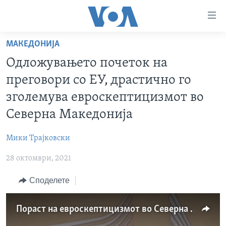
Линкови
за
пристапност
МАКЕДОНИЈА
ДОМА
Премини
Одложувањето почеток на
на
РУБРИКИ
преговори со ЕУ, драстично го
главната
ФОТОГАЛЕРИИ
САД
содржина
зголемува евроскептицизмот во
Премини
ДОКУМЕНТАРЦИ
МАКЕДОНИЈА
Северна Македонија
до
АРХИВИРАНА ПРОГРАМА
СВЕТ
страната
Мики Трајковски
ЗА НАС
за
ЕКОНОМИЈА
NEWSFLASH - АРХИВА
навигација
28 октомври, 2021
ПОЛИТИКА
ВЕСТИ ОД САД ВО МИНУТА - АРХИВА
Пребарувај
Learning English
Споделете
ЗДРАВЈЕ
ИЗБОРИ ВО САД 2020 - АРХИВА
НАКУСО...
НАУКА
Пораст на евроскептицизмот во Северна Македонија
УМЕТНОСТ И ЗАБАВА