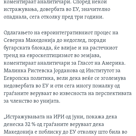
коментираат аналитичари. Според некои
истражувања, довербата во ЕУ, значително
опаднала, сега отколку пред три години.
Одлагањето на евроинтегративниот процес на
Северна Македонија до недоглед, поради
бугарската блокада, ќе влијае и на растечкиот
тренд на евроскептицизмот во земјава,
коментираат аналитичари за Гласот на Америка.
Малинка Ристевска Јорданова од Институтот за
Eевропска политика, вели дека веќе се зголемува
недовербата во ЕУ и оти сега многу помалку од
граѓаните веруваат во извесноста на перспективата
за членство во унијата.
„Истражувањата на ИРИ од јуни, покажа дека
денеска 32 % од граѓаните веруваат дека
Македонија е поблиску до ЕУ отколку што била во