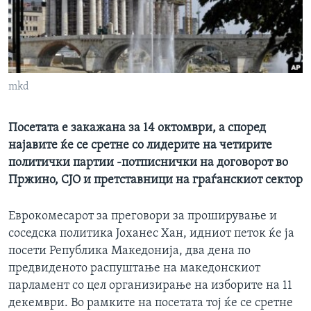
ИНТЕРВЈУА
Јазици
mkd
Посетата е закажана за 14 октомври, а според
најавите ќе се сретне со лидерите на четирите
политички партии -потписнички на договорот во
Пржино, СЈО и претставници на граѓанскиот сектор
Еврокомесарот за преговори за проширување и
соседска политика Јоханес Хан, идниот петок ќе ја
посети Република Македонија, два дена по
предвиденото распуштање на македонскиот
парламент со цел организирање на изборите на 11
декември. Во рамките на посетата тој ќе се сретне