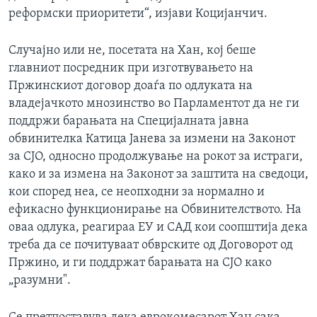
реформски приоритети“, изјави Коцијанчич.
Случајно или не, посетата на Хан, кој беше
главниот посредник при изготвувањето на
Пржинскиот договор доаѓа по одлуката на
владејачкото мнозинство во Парламентот да не ги
поддржи барањата на Специјалната јавна
обвинителка Катица Јанева за измени на Законот
за СЈО, односно продолжување на рокот за истраги,
како и за измена на Законот за заштита на сведоци,
кои според неа, се неопходни за нормално и
ефикасно функционирање на Обвинителството. На
оваа одлука, реагираа ЕУ и САД кои соопштија дека
треба да се почитуваат обврските од Договорот од
Пржино, и ги поддржат барањата на СЈО како
„разумни".