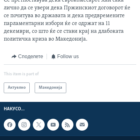
Се претпоставува дека еврокомесарот Хан сака
лично да се увери дека Пржинскиот договорот ќе
се почитува во државата и дека предвремените
парламентарни избори ќе се одржат на 11
декември, со што ќе се стави крај на длабоката
политичка криза во Македонија.
Споделете
Follow us
This item is part of
Актуелно
Македонија
НАКУСО...