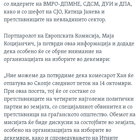
со лидерите на ВМРО-ДПМНЕ, СДСМ, ДУИ и ДПА,
како и со шефот на СЈО, Катица Јанева и
претставниците на невладинито сектор.
Портпаролот на Европската Комисија, Маја
Коцијанчич, ја потврди оваа информација и додаде
дека особено ќе се обрне внимание на
организацијата на изборите во декември:
„Ние можеме да потврдиме дека комесарот Хан ќе
отпатува во Скопје следниот петок на 14 октомври.
При оваа посета, тој ќе се состане со
претставниците на четирите најголеми политички
партии во земјата, со специјалниот обвинител и со
претставници на граѓанското општество. Обемот на
мисијата ќе биде дискусии за состојбите во земјата,
особено на организацијата на изборите во
декември, како и спроведувањето на Итните