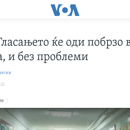
Гласањето ќе оди побрзо 
а, и без проблеми
чески
021
те