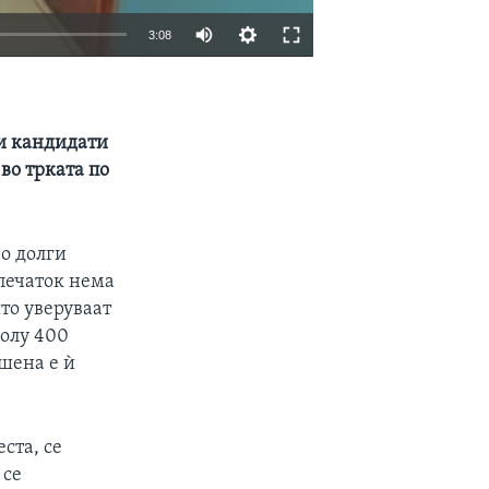
3:08
EMBED
SHARE
ии кандидати
во трката по
о долги
печаток нема
што уверуваат
колу 400
шена е ѝ
ста, се
 се