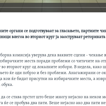
ите органи се подготвуваат за гласањето, партиите ч
ници влегоа во вториот круг ја заоструваат реториката 
борна комисија уверува дека ваквите сцени - чекање в
избирачките места поради проблеми со читачите на от
т во вториот круг од локалните избори. В недела, како 
њето ќе оди побрзо и без проблеми. Анагажирани се о
а кои ќе бидат присутни на избирачките места, а извр
 обука.
 да се става прстот што беше многу нејасно на некои ме
а ќе се пробува два пати. Беше нејасно ако два пати не