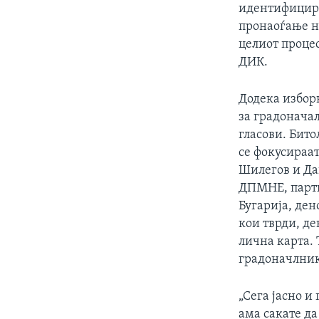
идентифицира
пронаоѓање на
целиот процес
ДИК.
Додека изборн
за градоначал
гласови. Бито
се фокусираат
Шилегов и Да
ДПМНЕ, партиј
Бугарија, ден
кои тврди, де
лична карта. 
градоначлник
„Сега јасно и
ама сакате д