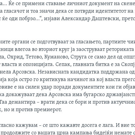
... Ќе се примени ставање личниот документ на скене
 гласачот и тоа значи дека се потврди идентитетот на 
 ќе оди побрзо...“, изјави Александар Даштевски, прет
ите органи се подготвуваат за гласањето, партиите ч
ници влегоа во вториот круг ја заоструваат реториката 
ла, Охрид, Тетово, Куманово, Струга се само дел од оп
 власта и опозицијата. Сепак, главната битка е за Скоп
нела Арсовска. Независната кандидатка поддржана о
а која остро го критикува начинот на кој власта прег
овиве е на силен удар поради документите кои ги обја
ка докажуваат дека Арсовска има бугарско државјанст
Таа демантира – врати дека се бори и против актуечни
, но и против премиерот.
 гласно кажувам – се што кажавте досега е лага. И вие то
а продолжите со вашата црна кампања бидејќи немате с