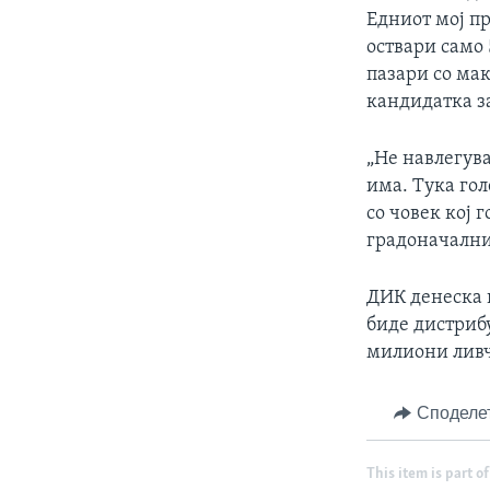
Едниот мој пр
оствари само 
пазари со ма
кандидатка з
„Не навлегува
има. Тука го
со човек кој 
градоначални
ДИК денеска г
биде дистриб
милиони ливч
Споделе
This item is part of