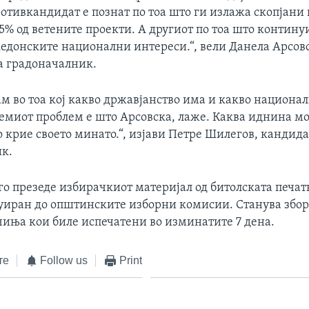
отивкандидат е познат по тоа што ги излажа скопјани 
5% од ветените проекти. А другиот по тоа што контину
кедонските национални интереси.“, вели Данела Арсов
а градоначалник.
м во тоа кој какво државјанство има и какво национал
лемиот проблем е што Арсовска, лаже. Каква иднина м
го крие своето минато.“, изјави Петре Шилегов, кандида
к.
о презеде избирачкиот материјал од битолската печат
уиран до општинските изборни комисии. Станува збор 
иња кои биле испечатени во изминатите 7 дена.
те
Follow us
Print