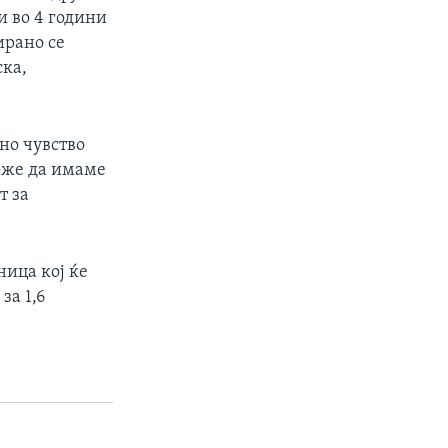
и во 4 години
ирано се
ска,
но чувство
оже да имаме
т за
ница кој ќе
за 1,6