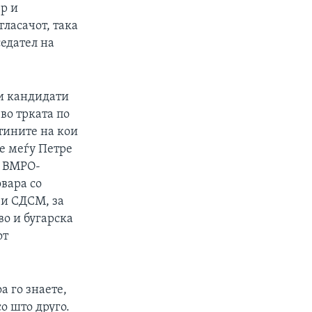
р и
гласачот, така
седател на
ии кандидати
во трката по
штините на кои
је меѓу Петре
д ВМРО-
овара со
ви СДСМ, за
во и бугарска
от
а го знаете,
о што друго.