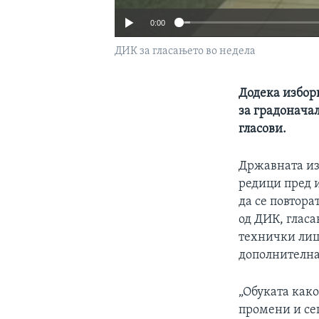
0:00
ДИК за гласањето во недела
Додека изборн
за градоначал
гласови.
Државната из
редици пред 
да се повтора
од ДИК, гласа
технички лиц
дополнителна
„Обуката како
промени и сег