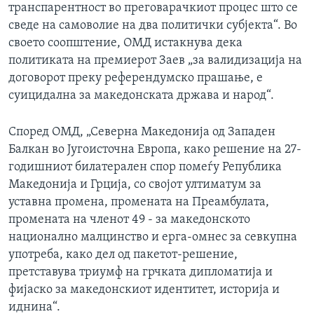
транспарентност во преговарачкиот процес што се
сведе на самоволие на два политички субјекта“. Во
своето соопштение, ОМД истакнува дека
политиката на премиерот Заев „за валидизација на
договорот преку референдумско прашање, е
суицидална за македонската држава и народ“.
Според ОМД, „Северна Македонија од Западен
Балкан во Југоисточна Европа, како решение на 27-
годишниот билатерален спор помеѓу Република
Македонија и Грција, со својот ултиматум за
уставна промена, промената на Преамбулата,
промената на членот 49 - за македонското
национално малцинство и ерга-омнес за севкупна
употреба, како дел од пакетот-решение,
претставува триумф на грчката дипломатија и
фијаско за македонскиот идентитет, историја и
иднина“.