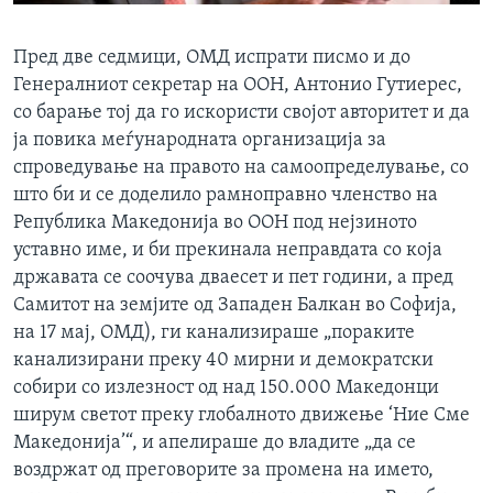
Пред две седмици, ОМД испрати писмо и до
Генералниот секретар на ООН, Антонио Гутиерес,
со барање тој да го искористи својот авторитет и да
ја повика меѓународната организација за
спроведување на правото на самоопределување, со
што би и се доделило рамноправно членство на
Република Македонија во ООН под нејзиното
уставно име, и би прекинала неправдата со која
државата се соочува дваесет и пет години, а пред
Самитот на земјите од Западен Балкан во Софија,
на 17 мај, ОМД), ги канализираше „пораките
канализирани преку 40 мирни и демократски
собири со излезност од над 150.000 Македонци
ширум светот преку глобалното движење ‘Ние Сме
Македонија’“, и апелираше до владите „да се
воздржат од преговорите за промена на името,