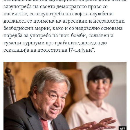
злоупотреба на своето демократско право со
насилство, со злоупотреба на својата службена
должност со примена на агресивни и несразмерни
безбедносни мерки, како и со недоволно основана
наредба за употреба на шок-бомби, солзавец и
гумени куршуми врз граѓаните, доведоа до
ескалација на протестот на 17-ти јуни“.