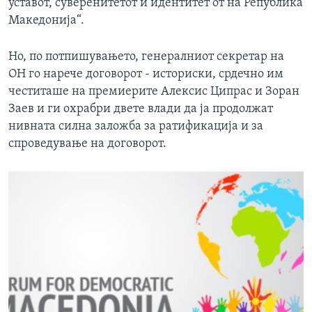
уставот, суверенитетот и идентитет от на Република
Македонија“.
Но, по потпишувањето, генералниот секретар на
ОН го нарече договорот - историски, срдечно им
честиташе на премиерите Алексис Ципрас и Зоран
Заев и ги охрабри двете влади да ја продолжат
нивната силна заложба за ратификација и за
спроведување на договорот.