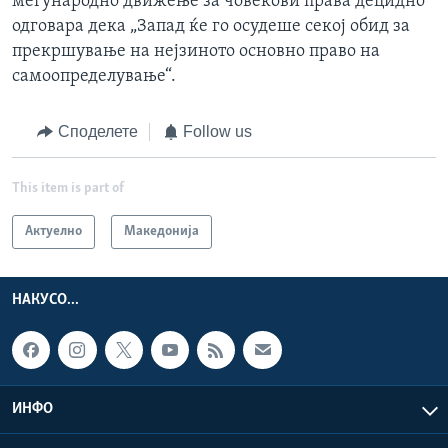
меѓународно движење за човекови права децидно
одговара дека „Запад ќе го осудеше секој обид за
прекршување на нејзиното основно право на
самоопределување“.
Споделете
Follow us
This item is part of
Актуелно
Македонија
НАКУСО...
ИНФО