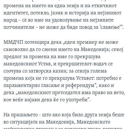
промена на името на една земја и на етничкиот
идентитет, потекло, јазик и историја на нејзиниот
народ – сè во име на удоволување на нејзините
потчинители – не може да биде повод за ‘славење’“.
ММДЧП потенцира дека „еден премиер не може
самоволно да го смени името на Македонија; секој
предлог за промена на име го прекршува
македонскиот Устав, и прекршителот-водач се
соочува со затворска казна; за секоја голема
промена која не го прекршува Уставот: потребно е
парламентарно гласање и референдум“, како и
дека „македонскиот претседател има право на вето,
кое веќе најави дека ќе го употреби“.
На прашањето - што ако која било друга земја беше
во ситуацијата на Македонија, Македонското