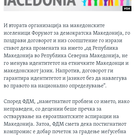
И втората организација на македонските
иселеници Форумот за демократска Македонија, го
поздрави договорот и низ соопштение го изрази
ставот дека промената на името „од Република
Македонија во Република Северна Македонија, не
го менува идентитетот на етничките Македонци и
македонскиот јазик. Напротив, договорот ги
гарантира идентитетот и јазикот без да навлегува
во правото на национално определување“.
Според ФДМ, „наметнатиот проблем со името, иако
неправеден, со децении беше пречка за
остварување на евроатлантските аспирации на
Македонија. Затоа, ФДМ смета дека постигнатиот
компромис е добар почеток за градење меѓусебна