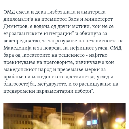
ОМД смета и дека „избрзаната и аматерска
дипломатија на премиерот Заев и министерот
Димитров, е водена од други мотиви, кои не се
евроатлантските интеграции“ и обвинува за
велепредавство, за загрозување на независноста на
Македонија и за повреда на нејзиниот углед. ОМД
бара од „креаторите на решението - најитно
прекинување на преговорите, извинување кон
македонскиот народ и преземање мерки за
враќање на македонското достоинство, углед и
благосостојба, меѓудругото, и со распишување на
предвремени парламентарни избори“.