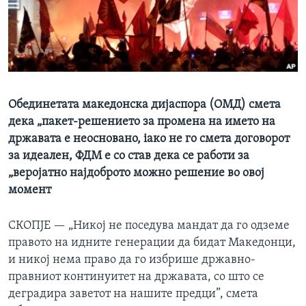
ИНТЕРВЈУА
Јазици
Обединетата македонска дијаспора (ОМД) смета
дека „пакет-решението за промена на името на
државата е неосновано, iако не го смета договорот
за идеален, ФДМ е со став дека се работи за
„веројатно најдоброто можно решение во овој
момент
СКОПЈЕ —
„Никој не поседува мандат да го одземе
правото на идните генерации да бидат Македонци,
и никој нема право да го избрише државно-
правниот континуитет на државата, со што се
деградира заветот на нашите предци”, смета