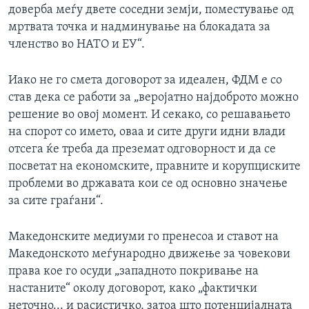
доверба меѓу двете соседни земји, поместување од
мртвата точка и надминување на блокадата за
членство во НАТО и ЕУ“.
Иако не го смета договорот за идеален, ФДМ е со
став дека се работи за „веројатно најдоброто можно
решение во овој момент. И секако, со решавањето
на спорот со името, оваа и сите други идни влади
отсега ќе треба да преземат одговорност и да се
посветат на економските, правните и корупциските
проблеми во државата кои се од основно значење
за сите граѓани“.
Македонските медиуми го пренесоа и ставот на
Македонското меѓународно движење за човекови
права кое го осуди „западното покривање на
настаните“ околу договорот, како „фактички
неточно... и расистичко, затоа што потенцијалната