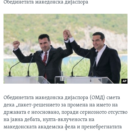
Обединетата македонска дијаспора
Обединетата македонска дијаспора (ОМД) смета
дека „пакет-решението за промена на името на
државата е неосновано, поради сериозното отсуство
на јавна дебата, нулта-вклученоста на
македонската академска фела и пренебрегнатата