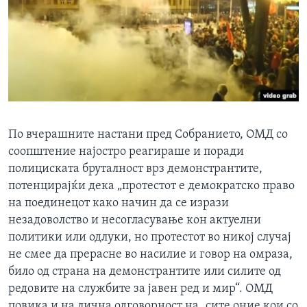
По вчерашните настани пред Собранието, ОМД со
соопштение најостро реагираше и поради
полициската бруталност врз демонстрантите,
потенцирајќи дека „протестот е демократско право
на поединецот како начин да се изрази
незадоволство и несогласување кон актуелни
политики или одлуки, но протестот во никој случај
не смее да прерасне во насилие и говор на омраза,
било од страна на демонстрантите или силите од
редовите на службите за јавен ред и мир“. ОМД
повика и на лична одговорност на „сите оние кои со