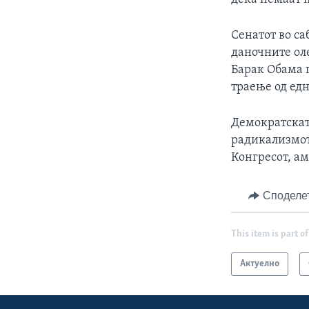
Сенатот во с
даночните ол
Барак Обама 
траење од едн
Демократскат
радикализмот
Конгресот, а
Споделе
This item is part of
Актуелно