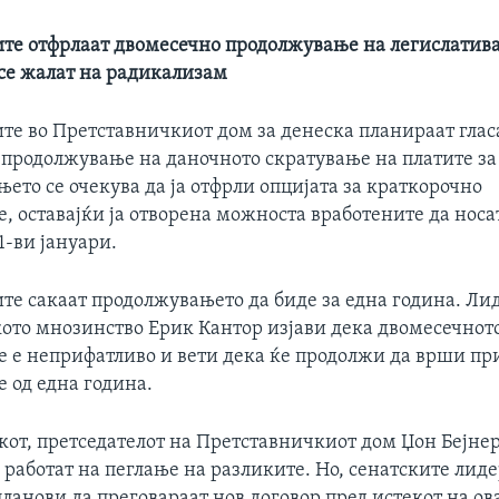
те отфрлаат двомесечно продолжување на легислатива
се жалат на радикализам
те во Претставничкиот дом за денеска планираат глас
а продолжување на даночното скратување на платите за
њето се очекува да ја отфрли опцијата за краткорочно
, оставајќи ја отворена можноста вработените да носа
1-ви јануари.
те сакаат продолжувањето да биде за една година. Ли
ото мнозинство Ерик Кантор изјави дека двомесечнот
 е неприфатливо и вети дека ќе продолжи да врши пр
 од една година.
кот, претседателот на Претставничкиот дом Џон Бејнер
 работат на пеглање на разликите. Но, сенатските лид
ланови да преговараат нов договор пред истекот на ов