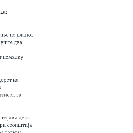
та;
ање по планот
 уште два
т помалку
дерот на
о
итисок за
 изјави дека
ери соопштија
аа година.