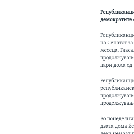
Републиканци
демократите 
Републиканци
на Сенатот з
месеца. Гласа
продолжување
пари дома од 
Републиканци
републиканск
продолжување
продолжување
Во понеделни
двата дома ќе
дека немаат п