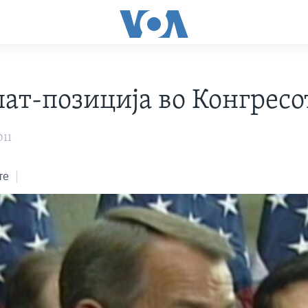
пат-позиција во Конгресо
011
те