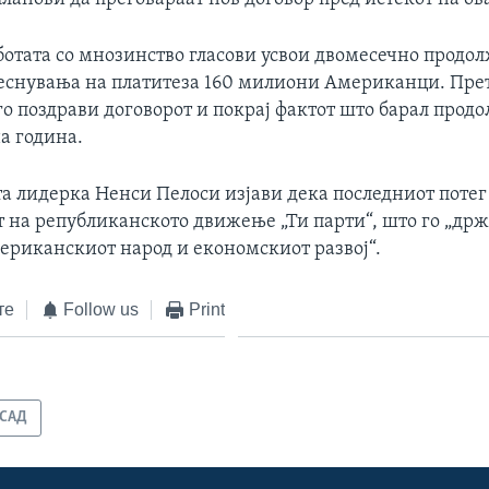
аботата со мнозинство гласови усвои двомесечно продо
еснувања на платитеза 160 милиони Американци. Пре
го поздрави договорот и покрај фактот што барал прод
а година.
а лидерка Ненси Пелоси изјави дека последниот потег 
 на републиканското движење „Ти парти“, што го „држ
мериканскиот народ и економскиот развој“.
те
Follow us
Print
САД