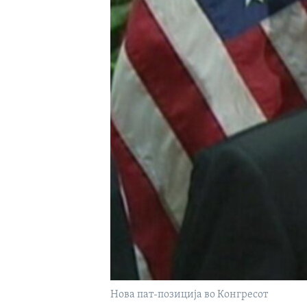
ИНТЕРВЈУА
Нова пат-позиција во Конгресот