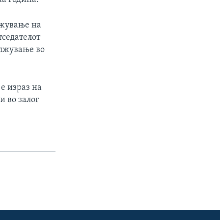
лжување на
тседателот
олжување во
е израз на
и во залог