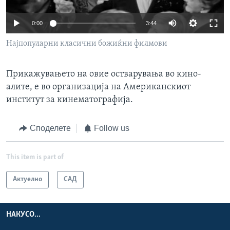
ИНТЕРВЈУА
Јазици
0:00
3:44
Најпопуларни класични божиќни филмови
Прикажувањето на овие остварувања во кино-
алите, е во организација на Американскиот
институт за кинематографија.
Споделете
Follow us
This item is part of
Актуелно
САД
НАКУСО...