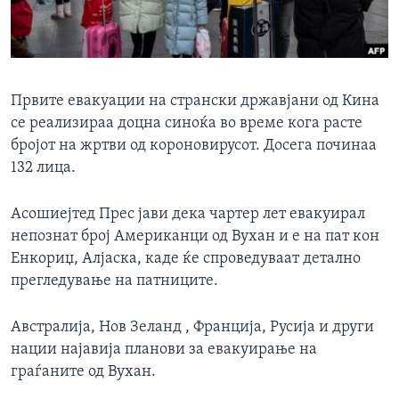
ИНТЕРВЈУА
Јазици
Првите евакуации на странски државјани од Кина
се реализираа доцна синоќа во време кога расте
бројот на жртви од короновирусот. Досега починаа
132 лица.
Асошиејтед Прес јави дека чартер лет евакуирал
непознат број Американци од Вухан и е на пат кон
Енкориџ, Алјаска, каде ќе спроведуваат детално
прегледување на патниците.
Австралија, Нов Зеланд , Франција, Русија и други
нации најавија планови за евакуирање на
граѓаните од Вухан.