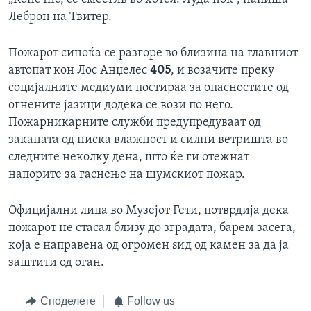
Леброн на Твитер.
Пожарот синоќа се разгоре во близина на главниот
автопат кон Лос Анџелес
405
, и возачите преку
социјалните медиуми постираа за опасностите од
огнените јазици додека се вози по него.
Пожарникарните служби предупредуваат од
заканата од ниска влажност и силни ветришта во
следните неколку дена, што ќе ги отежнат
напорите за гаснење на шумскиот пожар.
Официјални лица во Музејот Гети, потврдија дека
пожарот не стасал близу до зградата, барем засега,
која е направена од огромен ѕид од камен за да ја
заштити од оган.
Споделете
Follow us