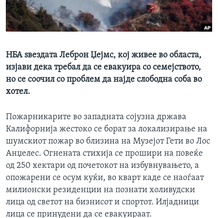
ИНТЕРВЈУА
Јазици
НБА ѕвездата Леброн Џејмс, кој живее во областа,
изјави дека требал да се евакуира со семејството,
но се соочил со проблем да најде слободна соба во
хотел.
Пожарникарите во западната сојузна држава
Калифорнија жестоко се борат за локализирање на
шумскиот пожар во близина на Музејот Гети во Лос
Анџелес. Огнената стихија се прошири на повеќе
од 250 хектари од почетокот на избувнувањето, а
опожарени се осум куќи, во кварт каде се наоѓаат
милионски резиденции на познати холивудски
лица од светот на бизнисот и спортот. Илјадници
лица се принудени да се евакуираат.