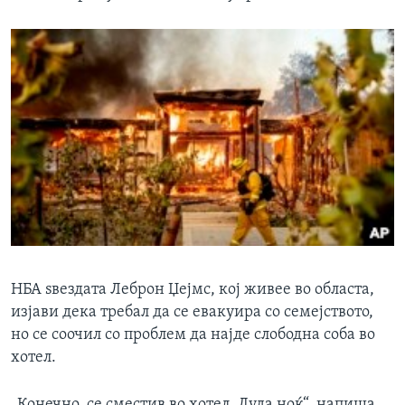
НБА ѕвездата Леброн Џејмс, кој живее во областа,
изјави дека требал да се евакуира со семејството,
но се соочил со проблем да најде слободна соба во
хотел.
„Конечно, се сместив во хотел. Луда ноќ“, напиша