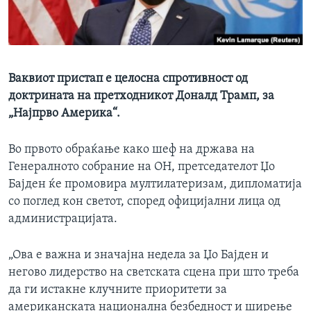
ИНТЕРВЈУА
Јазици
Ваквиот пристап е целосна спротивност од
доктрината на претходникот Доналд Трамп, за
„Најпрво Америка“.
Во првото обраќање како шеф на држава на
Генералното собрание на ОН, претседателот Џо
Бајден ќе промовира мултилатеризам, дипломатија
со поглед кон светот, според официјални лица од
администрацијата.
„Ова е важна и значајна недела за Џо Бајден и
негово лидерство на светската сцена при што треба
да ги истакне клучните приоритети за
американската национална безбедност и ширење