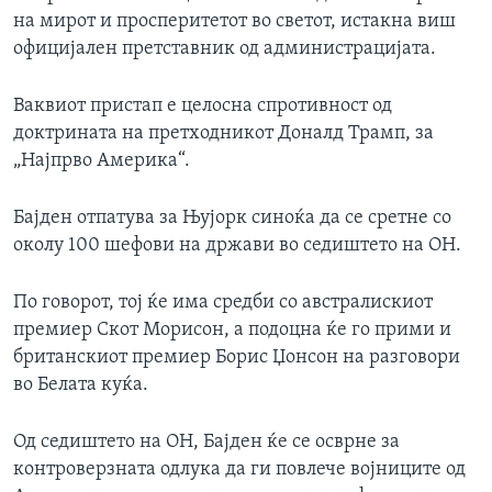
на мирот и просперитетот во светот, истакна виш
официјален претставник од администрацијата.
Ваквиот пристап е целосна спротивност од
доктрината на претходникот Доналд Трамп, за
„Најпрво Америка“.
Бајден отпатува за Њујорк синоќа да се сретне со
околу 100 шефови на држави во седиштето на ОН.
По говорот, тој ќе има средби со австралискиот
премиер Скот Морисон, а подоцна ќе го прими и
британскиот премиер Борис Џонсон на разговори
во Белата куќа.
Од седиштето на ОН, Бајден ќе се осврне за
контроверзната одлука да ги повлече војниците од