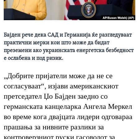
ИНТЕРВЈУА
Јазици
Бајден рече дека САД и Германија ќе разгледуваат
практични мерки кои што може да бидат
преземени ако украинската енергетска безбедност
е ослабена и под ризик.
„Добрите пријатели може да не се
согласуваат“, изјави американскиот
претседател Џо Бајден заедно со
германската канцеларка Ангела Меркел
во време кога двајцата лидери одговараа
прашања за нивните разлики за
контроверзниот руски гасоводот за