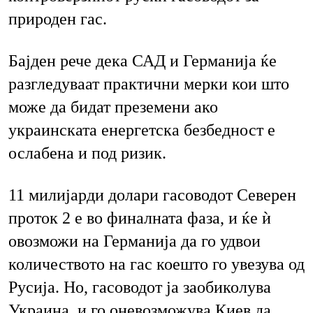
природен гас.
Бајден рече дека САД и Германија ќе
разгледуваат практични мерки кои што
може да бидат преземени ако
украинската енергетска безбедност е
ослабена и под ризик.
11 милијарди долари гасоводот Северен
проток 2 е во финалната фаза, и ќе ѝ
овозможи на Германија да го удвои
количеството на гас коешто го увезува од
Русија. Но, гасоводот ја заобиколува
Украина, и го оневозможува Киев да