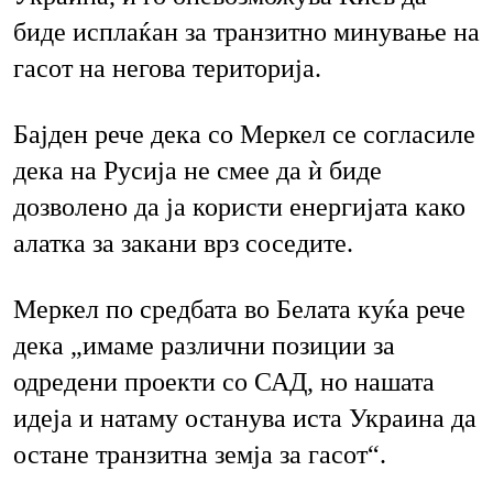
биде исплаќан за транзитно минување на
гасот на негова територија.
Бајден рече дека со Меркел се согласиле
дека на Русија не смее да ѝ биде
дозволено да ја користи енергијата како
алатка за закани врз соседите.
Меркел по средбата во Белата куќа рече
дека „имаме различни позиции за
одредени проекти со САД, но нашата
идеја и натаму останува иста Украина да
остане транзитна земја за гасот“.