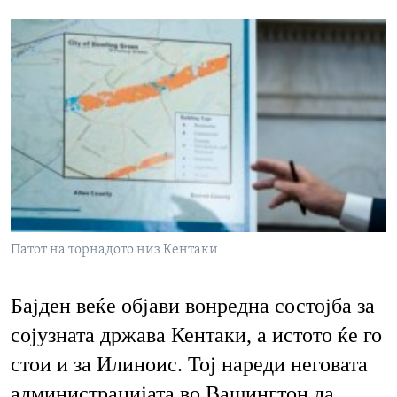
Патот на торнадото низ Кентаки
Бајден веќе објави вонредна состојба за
сојузната држава Кентаки, а истото ќе го
стои и за Илиноис. Тој нареди неговата
администрацијата во Вашингтон да