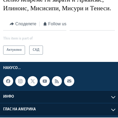
Илиноис, Мисисипи, Мисури и Тенеси.
Споделете
Follow us
This item is part of
Актуелно
САД
НАКУСО...
ИНФО
ГЛАС НА АМЕРИКА