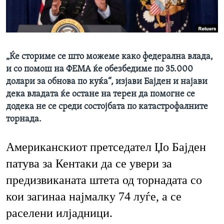
ИНТЕРВЈУА
Јазици
„Ќе сториме се што можеме како федерална влада,
и со помош на ФЕМА ќе обезбедиме по 35.000
долари за обнова по куќа“, изјави Бајден и најави
дека владата ќе остане на терен да помогне се
додека не се среди состојбата по катастрофалните
торнада.
Американскиот претседател Џо Бајден
патува за Кентаки да се увери за
предизвиканата штета од торнадата со
кои загинаа најмалку 74 луѓе, а се
раселени илјадници.