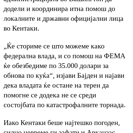
додели и координира итна помош до
локалните и државни официјални лица
во Кентаки.
„Ќе сториме се што можеме како
федерална влада, и со помош на ФЕМА
ќе обезбедиме по 35.000 долари за
обнова по куќа“, изјави Бајден и најави
дека владата ќе остане на терен да
помогне се додека не се среди
состојбата по катастрофалните торнада.
Иако Кентаки беше најтешко погоден,
силно невреме ги зафати и Арканзас,