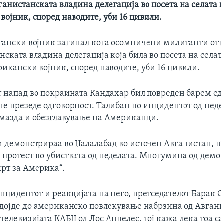
анистанската владина делегација во посета на селата 
ојник, според наводите, уби 16 цивили.
тански војник загинал кога осомничени милитанти от
нската владина делегација која била во посета на села
икански војник, според наводите, уби 16 цивили.
 напад во покраината Кандахар бил повреден барем е
не презеде одговорност. Талибан по инцидентот од нед
дмазда и обезглавување на Американци.
и демонстрираа во Џалалабад во источен Авганистан, 
н протест по убиствата од неделата. Многумина од дем
мрт за Америка“.
инцидентот и реакцијата на него, претседателот Барак
 дојде до американско повлекување набрзина од Авган
 телевизијата КАБЦ од Лос Анџелес, тој кажа дека тоа 