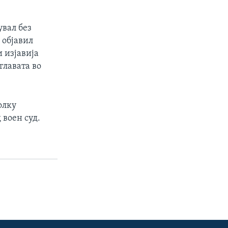
вал без
 објавил
 изјавија
главата во
олку
 воен суд.