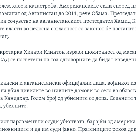
голем хаос и катастрофа. Американските сили според п
заминат од Авганистан до 2014, рече Обама. Претседат
зил сочувство на авганистанскиот претседател Хамид К
 власти во целосна согласност со законот ќе постапат
иец.
кретарка Хилари Клинтон изрази шокираност од масакр
САД се посветени на тоа одговорните да бидат изведени
кански и авганистански официјални лица, војникот из
и ги убил цивилите во нивните домови во село во облас
а Кандахар. Голем број од убиените се деца. Селаните 
д убиените.
иот парламент ги осуди убиствата, барајќи од америка
иновниците и да им суди јавно. Пратениците рекоа де