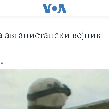
а авганистански војник
те