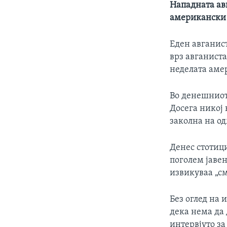
Нападната авг
американски в
Еден авганис
врз авганиста
неделата амер
Во денешниот
Досега никој 
заколна на о
Денес стотиц
поголем јаве
извикуваа „с
Без оглед на 
дека нема да
интервјуто за