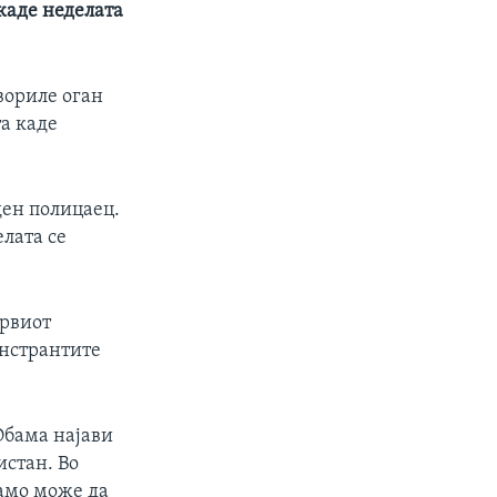
каде неделата
вориле оган
та каде
ден полицаец.
елата се
првиот
онстрантите
 Обама најави
истан. Во
само може да