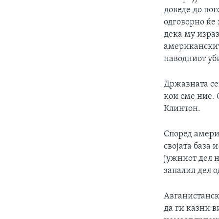
доведе до по
одговорно ќе 
дека му изра
американските
наводниот уб
Државната се
кои сме ние. 
Клинтон.
Според амери
својата база 
јужниот дел н
запалил дел о
Авганистанск
да ги казни в