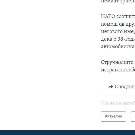
немаат трпен
НАТО соопшти
помош од друг
неговото име
дека е 38-год
автомобилска 
Стручњаците 
истрагата соб
Споделе
This item is part of
Актуелно