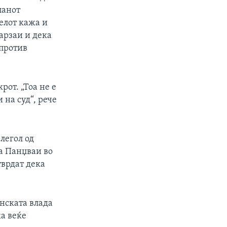
ланот
елот кажа и
арзаи и дека
 против
от. „Тоа не е
 на суд“, рече
легол од
та Панџваи во
тврдат дека
нската влада
ка веќе