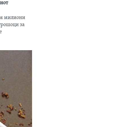
инот
дум милиони
трошоци за
е