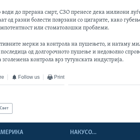
о води до прерана смрт, СЗО пренесе дека милиони луѓ
ат од разни болести поврзани со цигарите, како губењ
импотентност или стоматолошки проблеми.
ктивните мерки за контрола на пушењето, и натаму ми
 последица од долгорочното пушење и недоволно спро
 зголемена контрола врз тутунската индустрија.
те
Follow us
Print
Свет
 АМЕРИКА
НАКУСО...