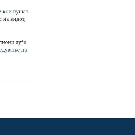
е кои пушат
е на видот,
лиони луѓе
ведување на