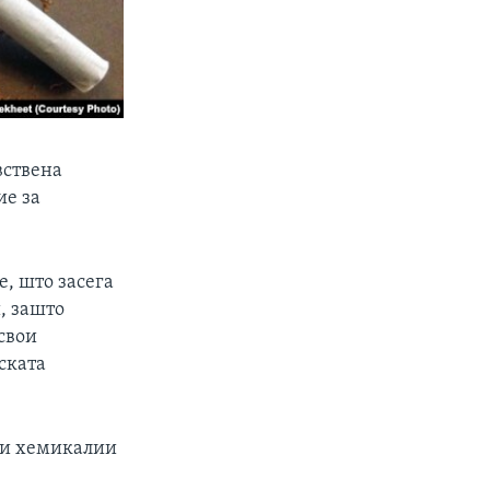
вствена
ие за
, што засега
, зашто
 свои
ската
ни хемикалии