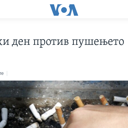
ки ден против пушењето
те