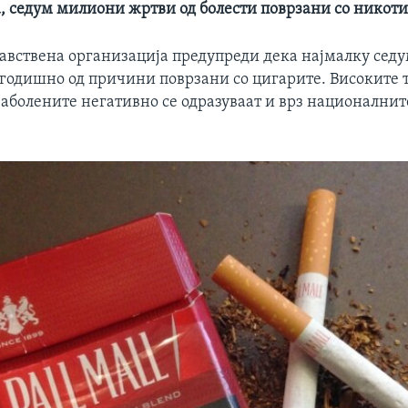
а, седум милиони жртви од болести поврзани со никот
равствена организација предупреди дека најмалку се
 годишно од причини поврзани со цигарите. Високите 
заболените негативно се одразуваат и врз националнит