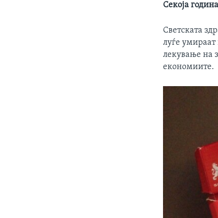
Секоја годин
Светската зд
луѓе умираат
лекување на 
економиите.