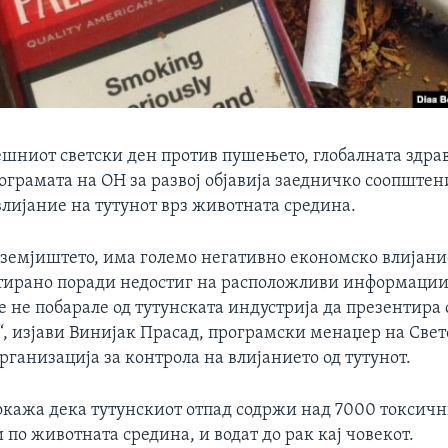
ешниот светски ден против пушењето, глобалната здра
ограмата на ОН за развој објавија заедничко соопштен
влијание на тутунот врз животната средина.
 земјиштето, има големо негативно економско влијание
тирано поради недостиг на расположливи информации
е не побарале од тутунската индустрија да презентира
, изјави Винијак Прасад, програмски менаџер на Свет
рганизација за контрола на влијанието од тутунот.
окажа дека тутунскиот отпад содржи над 7000 токсич
 по животната средина, и водат до рак кај човекот.