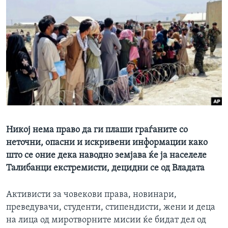
ИНТЕРВЈУА
Јазици
Никој нема право да ги плаши граѓаните со
неточни, опасни и искривени информации како
што се оние дека наводно земјава ќе ја населеле
Талибанци екстремисти, децидни се од Владата
Активисти за човекови права, новинари,
преведувачи, студенти, стипендисти, жени и деца
на лица од миротворните мисии ќе бидат дел од