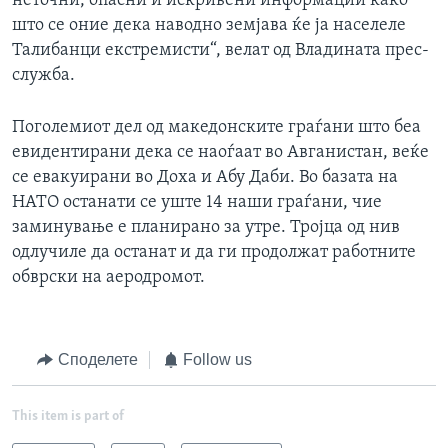
неточни, опасни и искривени информации како
што се оние дека наводно земјава ќе ја населеле
Талибанци екстремисти“, велат од Владината прес-
служба.
Поголемиот дел од македонските граѓани што беа
евидентирани дека се наоѓаат во Авганистан, веќе
се евакуирани во Доха и Абу Даби. Во базата на
НАТО останати се уште 14 наши граѓани, чие
заминување е планирано за утре. Тројца од нив
одлучиле да останат и да ги продолжат работните
обврски на аеродромот.
Споделете
Follow us
This item is part of