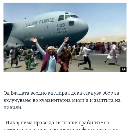
Од Владата воедно апелираа дека станува збор за
вклучување во хуманитарна мисија и заштита на
цивили.
„Никој нема право да ги плаши граѓаните со