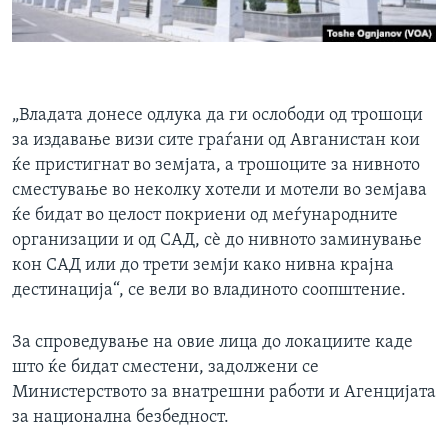
„Владата донесе одлука да ги ослободи од трошоци
за издавање визи сите граѓани од Авганистан кои
ќе пристигнат во земјата, а трошоците за нивното
сместување во неколку хотели и мотели во земјава
ќе бидат во целост покриени од меѓународните
организации и од САД, сѐ до нивното заминување
кон САД или до трети земји како нивна крајна
дестинација“, се вели во владиното соопштение.
За спроведување на овие лица до локациите каде
што ќе бидат сместени, задолжени се
Министерството за внатрешни работи и Агенцијата
за национална безбедност.