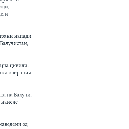
ици,
ди и
ирани напади
 Балучистан,
ајца цивили.
ички операции
ска на Балучи.
м нанеле
наведени од