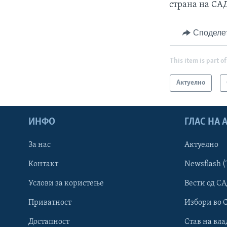
страна на СА
Споделе
This item is part of
Актуелно
ИНФО
ГЛАС НА
За нас
Актуелно
Контакт
Newsflash (
Learning English
Услови за користење
Вести од СА
Приватност
Избори во 
НАКУСО...
Достапност
Став на вла