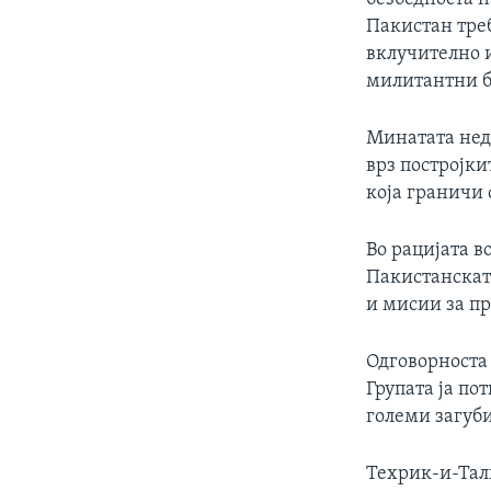
Пакистан треб
вклучително 
милитантни б
Минатата нед
врз постројки
која граничи 
Во рацијата в
Пакистанскат
и мисии за п
Одговорноста 
Групата ја по
големи загуби
Техрик-и-Тал