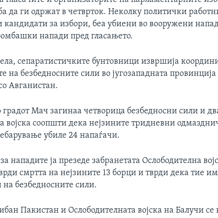
а да ги одржат в четврток. Неколку политички работн
и кандидати за избори, беа убиени во вооружени напа
омбашки напади пред гласањето.
ела, сепаратистичките бунтовници извршија координ
те на безбедносните сили во југозападната провинција
со Авганистан.
о градот Мач загинаа четворица безбедносни сили и дв
а војска соопшти дека нејзините тридневни одмаздн
ребарување убиле 24 напаѓачи.
за нападите ја презеде забранетата Ослободителна вој
тврди смртта на нејзините 13 борци и тврди дека тие и
 на безбедносните сили.
ибан Пакистан и Ослободителната војска на Балучи се 