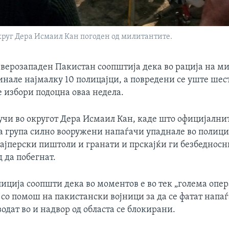
круг Дера Исмаил Кан погоден од милитантите.
еверозападен Пакистан соопштија дека во рација на м
инале најмалку 10 полицајци, а повредени се уште ше
 избори подоцна оваа недела.
учи во округот Дера Исмаил Кан, каде што официјални
а група силно вооружени напаѓачи упаднале во полици
ајперски пиштоли и гранати и прскајќи ги безбедносн
 да побегнат.
иција соопшти дека во моментов е во тек „голема опер
со помош на пакистански војници за да се фатат напаѓ
одат во и надвор од областа се блокирани.