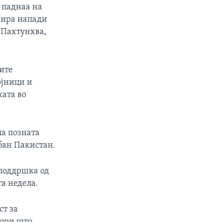
 паднаа на
зира напади
 Пахтунхва,
ите
ојници и
ката во
па позната
бан Пакистан.
 поддршка од
а недела.
ст за
бори што