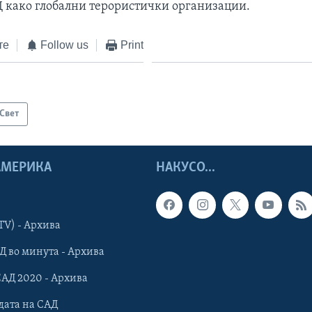
Д како глобални терористички организации.
те
Follow us
Print
Свет
 АМЕРИКА
НАКУСО...
TV) - Архива
Д во минута - Архива
САД 2020 - Архива
дата на САД