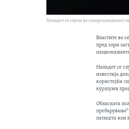
Нападот се случи во северозападниот о
Властите во с
пред зори заг
националните
Нападот се сл
известија дек
користејќи сн
куршуми пред
Обласната пол
пребарување“ 
патишта кои в