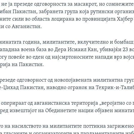
не ја презеде одговорноста за масакрот, но сомнежите
ибан Пакистан, забранета група која рутински органи
ните сили во областа лоцирана во провинцијата Хајбер
чи со Авганистан.
минатата година, милитантите, вклучително и бомбаш
ападнаа воена база во Дера Исмаил Кан, убивајќи 23 в
гу повеќе во еден од најсмртоносните напади врз војс
рија на Пакистан.
презеде одговорност од новопојавената милитантна гру
е-Џихад Пакистан, наводно огранок на Техрик-и-Тали
 оперираат од авганистанска територија „веројатно со
оред извештајот на Обединетите нации објавен минатат
о на насилството на милитантите поттикна загрижено
на гласачите и организаторите на парламентарните из