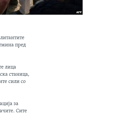
илитантите
стмина пред
те лица
ска станица,
ите сили со
ација за
ачите. Сите