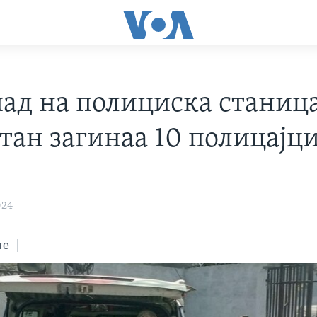
пад на полициска станица
тан загинаа 10 полицајц
024
те