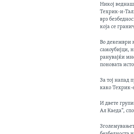
Никој веднаш 
Техрик-и-Тал
врз безбеднос
која се грани
Во декември 
самоубијци, н
ранувајќи мно
поновата исто
За тој напад 
како Техрик-
И двете групи
Ал Каеда“, сп
Зголемувањет
безбедноста 