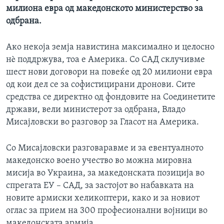
милиона евра од македонското министерство за
одбрана.
Ако некоја земја навистина максимално и целосно
нè поддржува, тоа е Америка. Со САД склучивме
шест нови договори на повеќе од 20 милиони евра
од кои дел се за софистицирани дронови. Сите
средства се директно од фондовите на Соединетите
држави, вели министерот за одбрана, Владо
Мисајловски во разговор за Гласот на Америка.
Со Мисајловски разговаравме и за евентуалното
македонско воено учество во можна мировна
мисија во Украина, за македонската позиција во
спрегата ЕУ – САД, за застојот во набавката на
новите армиски хеликоптери, како и за новиот
оглас за прием на 300 професионални војници во
македонската армија.