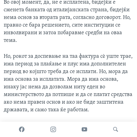
Во овој момент, да, не е исплатена, бидејќи е
сменета банката од италијанската страна, бидејќи
нема основ за втората рата, согласно договорот. Но,
правно се бара решението, сите институции се
инволвирани и затоа побаравме средби на оваа
тема.
Но, рокот за доспевање на таа фактура сè уште трае,
има период за плаќање и плус има дополнителен
период во којшто треба да се исплати. Но, мора да
има основа за исплатата. Мора да има основа,
инаку јас нема да дозволам ниту еден во
министерството да потпише и да се платат средства
ако нема правен основ и ако не биде заштитена
државата, и само така ќе работам.