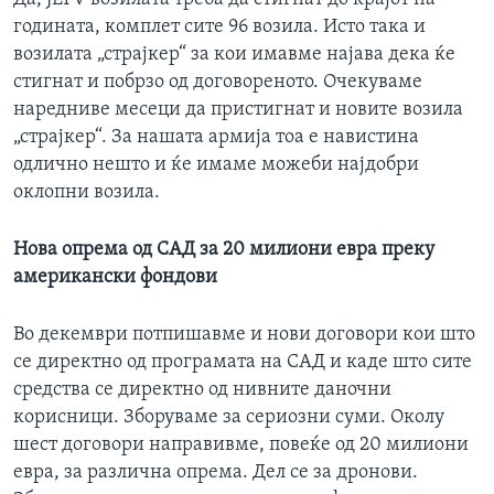
годината, комплет сите 96 возила. Исто така и
возилата „страјкер“ за кои имавме најава дека ќе
стигнат и побрзо од договореното. Очекуваме
наредниве месеци да пристигнат и новите возила
„страјкер“. За нашата армија тоа е навистина
одлично нешто и ќе имаме можеби најдобри
оклопни возила.
Нова опрема од САД за 20 милиони евра преку
американски фондови
Во декември потпишавме и нови договори кои што
се директно од програмата на САД и каде што сите
средства се директно од нивните даночни
корисници. Зборуваме за сериозни суми. Околу
шест договори направивме, повеќе од 20 милиони
евра, за различна опрема. Дел се за дронови.