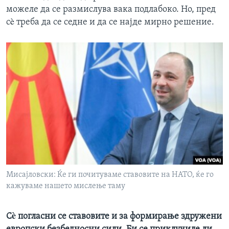
можеле да се размислува вака подлабоко. Но, пред
сè треба да се седне и да се најде мирно решение.
Мисајловски: Ќе ги почитуваме ставовите на НАТО, ќе го
кажуваме нашето мислење таму
Сè погласни се ставовите и за формирање здружени