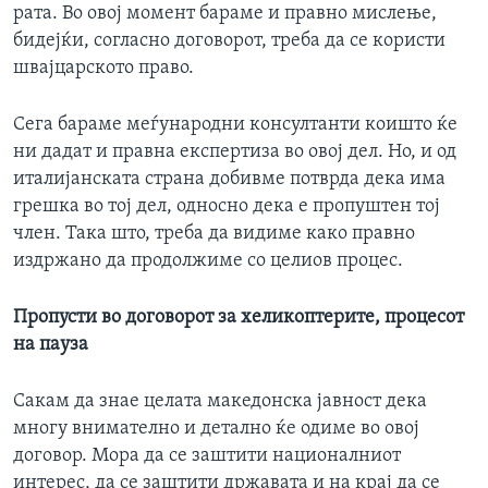
рата. Во овој момент бараме и правно мислење,
бидејќи, согласно договорот, треба да се користи
швајцарското право.
Сега бараме меѓународни консултанти коишто ќе
ни дадат и правна експертиза во овој дел. Но, и од
италијанската страна добивме потврда дека има
грешка во тој дел, односно дека е пропуштен тој
член. Така што, треба да видиме како правно
издржано да продолжиме со целиов процес.
Пропусти во договорот за хеликоптерите, процесот
на пауза
Сакам да знае целата македонска јавност дека
многу внимателно и детално ќе одиме во овој
договор. Мора да се заштити националниот
интерес, да се заштити државата и на крај да се