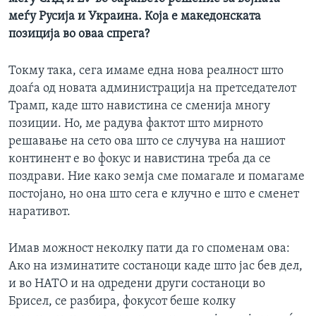
720p
1080p
меѓу Русија и Украина. Која е македонската
1080p
позиција во оваа спрега?
Токму така, сега имаме една нова реалност што
доаѓа од новата администрација на претседателот
Трамп, каде што навистина се сменија многу
позиции. Но, ме радува фактот што мирното
решавање на сето ова што се случува на нашиот
континент е во фокус и навистина треба да се
поздрави. Ние како земја сме помагале и помагаме
постојано, но она што сега е клучно е што е сменет
наративот.
Имав можност неколку пати да го споменам ова:
Ако на изминатите состаноци каде што јас бев дел,
и во НАТО и на одредени други состаноци во
Брисел, се разбира, фокусот беше колку