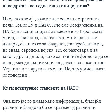
европски безбедносни сили. Би се приклучиле ли
како држава кон една таква иницијатива?
Ние, како земја, имаме две основни стратешки
цели. Тоа се ЕУ и НАТО. Ние сме Земја членка на
НАТО, но аспирацијата да влеземе во Европската
унија, се разбира, е најголема. Но, европските
лидери, ова што го заговараат дека треба да има,
не знам, европска војска. Но, се разговара и за
многу други детали, како од нивните фондови да се
определат дополнителни средства и за помош кон
Украина и за други сегменти. Но, таму мислењата
се поделени.
Ќе ги почитуваме ставовите на НАТО
Она што јас го имам како информација, бидејќи
различни фондови би се крателе од различни