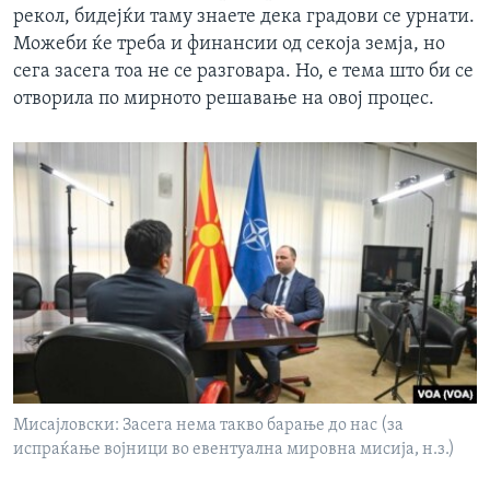
рекол, бидејќи таму знаете дека градови се урнати.
Можеби ќе треба и финансии од секоја земја, но
сега засега тоа не се разговара. Но, е тема што би се
отворила по мирното решавање на овој процес.
Мисајловски: Засега нема такво барање до нас (за
испраќање војници во евентуална мировна мисија, н.з.)