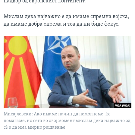
надвор од европскиот континент.
Мислам дека најважно е да имаме спремна војска,
да имаме добра опрема и тоа да ни биде фокус.
Мисајловски: Aко имаме начин да помогнеме, ќе
помагаме, но сега во овој момент мислам дека најважно од
сè е да има мирно решавање