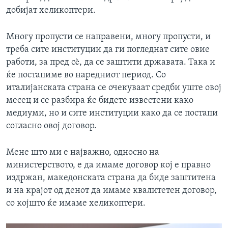
добијат хеликоптери.
Многу пропусти се направени, многу пропусти, и
треба сите институции да ги погледнат сите овие
работи, за пред сè, да се заштити државата. Така и
ќе постапиме во наредниот период. Со
италијанската страна се очекуваат средби уште овој
месец и се разбира ќе бидете известени како
медиуми, но и сите институции како да се постапи
согласно овој договор.
Мене што ми е најважно, односно на
министерството, е да имаме договор кој е правно
издржан, македонската страна да биде заштитена
и на крајот од денот да имаме квалитетен договор,
со којшто ќе имаме хеликоптери.