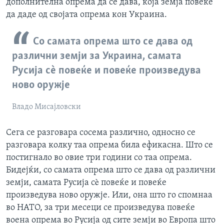
дополнителна опрема да се дава, која земја повеќе
да даде од својата опрема кон Украина.
Со самата опрема што се дава од
различни земји за Украина, самата
Русија сè повеќе и повеќе произведува
ново оружје
Владо Мисајловски
Сега се разговара сосема различно, односно се
разговара колку таа опрема била ефикасна. Што се
постигнало во овие три години со таа опрема.
Бидејќи, со самата опрема што се дава од различни
земји, самата Русија сè повеќе и повеќе
произведува ново оружје. Или, она што го спомнаа
во НАТО, за три месеци се произведува повеќе
воена опрема во Русија од сите земји во Европа што