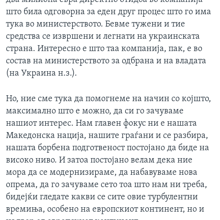
што била одговорна за еден друг процес што го има
тука во министерството. Бевме тужени и тие
средства се извршени и легнати на украинската
страна. Интересно е што таа компанија, пак, е во
состав на министерството за одбрана и на владата
(на Украина н.з.).
Но, ние сме тука да помогнеме на начин со којшто,
максимално што е можно, да си го зачуваме
нашиот интерес. Нам главен фокус ни е нашата
Македонска нација, нашите граѓани и се разбира,
нашата борбена подготвеност постојано да биде на
високо ниво. И затоа постојано велам дека ние
мора да се модернизираме, да набавуваме нова
опрема, да го зачуваме сето тоа што нам ни треба,
бидејќи гледате какви се сите овие турбулентни
времиња, особено на европскиот континент, но и