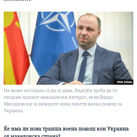
Не може постојано сè да се дава, бидејќи треба да го
гледаме нашиот македонски интерес, вели Владо
Мисајловски за можните нови пакети воена помош за
Украина
Ќе има ли нова транша воена помош кон Украина
од македонска страна?