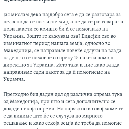
Јас мислам дека најдобро сега е да се разговара за
целосно да се постигне мир, а не да се разговара за
нови пакети со коишто би ѝ се помогнало на
Украина. Зошто го кажувам ова? Бидејќи еве во
изминатиот период нашата земја, односно во
Македонија, се направиле повеќе одлуки на влада
каде што се помогне со преку 15 пакети помош
директно за Украина. Исто така и ние како влада
направивме еден пакет за да ѝ помогнеме на
Украина.
Претходно бил даден дел од различна опрема тука
од Македонија, при што и сега дополнително се
додаде некоја опрема. Но најважно во овој момент
е да видиме што ќе се случува по мирното
решавање и како секоја земја ќе треба да помогне