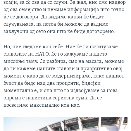
земји, за сè ова да се случи. За жал, ние сме надвор
од ова семејство и немаме информација што точно
ќе се договори. Да видиме какви ќе бидат
случувањата, па потоа би можеле да вадиме
заклучоци од сето она што ќе биде договорено.
Но, ние гледаме кон себе. Ние ќе ги почитуваме
ставовите на НАТО, ќе го кажуваме нашето
мислење таму. Се разбира, сме на масата, можеме
да ги кажеме нашите ставови и приоритет во овој
момент е како да се модернизираме, како нашиот
буџет да биде над два проценти, бидејќи
моментално е, и она што го издвојуваме за нова
опрема е навистина сериозна сума. Да се
посветиме максимално кон нас.