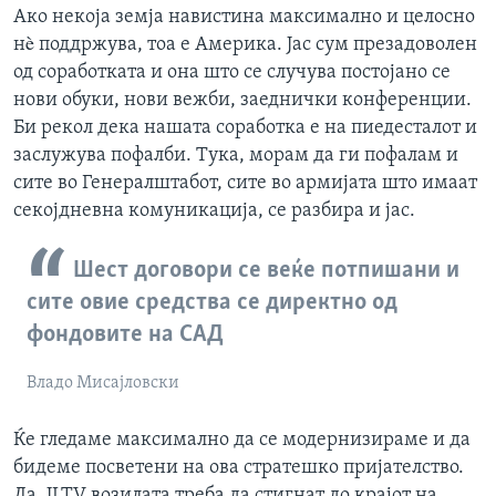
Ако некоја земја навистина максимално и целосно
нè поддржува, тоа е Америка. Јас сум презадоволен
од соработката и она што се случува постојано се
нови обуки, нови вежби, заеднички конференции.
Би рекол дека нашата соработка е на пиедесталот и
заслужува пофалби. Тука, морам да ги пофалам и
сите во Генералштабот, сите во армијата што имаат
секојдневна комуникација, се разбира и јас.
Шест договори се веќе потпишани и
сите овие средства се директно од
фондовите на САД
Владо Мисајловски
Ќе гледаме максимално да се модернизираме и да
бидеме посветени на ова стратешко пријателство.
Да, JLTV возилата треба да стигнат до крајот на