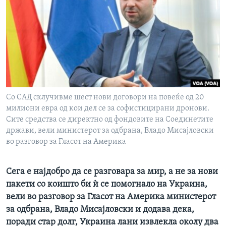
ИНТЕРВЈУА
Јазици
Со САД склучивме шест нови договори на повеќе од 20
милиони евра од кои дел се за софистицирани дронови.
Сите средства се директно од фондовите на Соединетите
држави, вели министерот за одбрана, Владо Мисајловски
во разговор за Гласот на Америка
Сега е најдобро да се разговара за мир, а не за нови
пакети со коишто би ѝ се помогнало на Украина,
вели во разговор за Гласот на Америка министерот
за одбрана, Владо Мисајловски и додава дека,
поради стар долг, Украина лани извлекла околу два