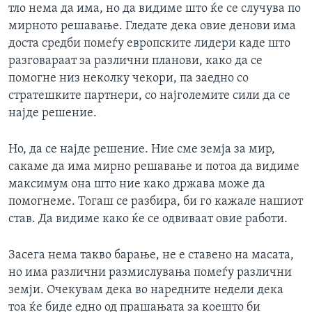
тло нема да има, но да видиме што ќе се случува по
мирното решавање. Гледате дека овие денови има
доста средби помеѓу европските лидери каде што
разговараат за различни планови, како да се
помогне низ неколку чекори, па заедно со
стратешките партнери, со најголемите сили да се
најде решение.
Но, да се најде решение. Ние сме земја за мир,
сакаме да има мирно решавање и потоа да видиме
максимум она што ние како држава може да
помогнеме. Тогаш се разбира, би го кажале нашиот
став. Да видиме како ќе се одвиваат овие работи.
Засега нема такво барање, не е ставено на масата,
но има различни размислувања помеѓу различни
земји. Очекувам дека во наредните недели дека
тоа ќе биде едно од прашањата за коешто би