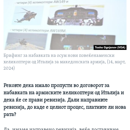
Брифинг за набавката на осум нови повеќенаменски
хеликоптери од Италија за македонската армија, (14, март,
2024)
Рековте дека имало пропусти во договорот за
набавката на армиските хеликоптери од Италија и
дека ќе се прави ревизија. Дали направивте
ревизија, до каде е целиот процес, плативте ли нова
рата?
Да, имаме направено ревизија, веќе доставивме