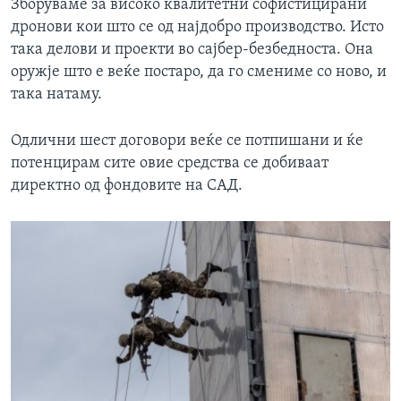
Зборуваме за високо квалитетни софистицирани
дронови кои што се од најдобро производство. Исто
така делови и проекти во сајбер-безбедноста. Она
оружје што е веќе постаро, да го смениме со ново, и
така натаму.
Одлични шест договори веќе се потпишани и ќе
потенцирам сите овие средства се добиваат
директно од фондовите на САД.