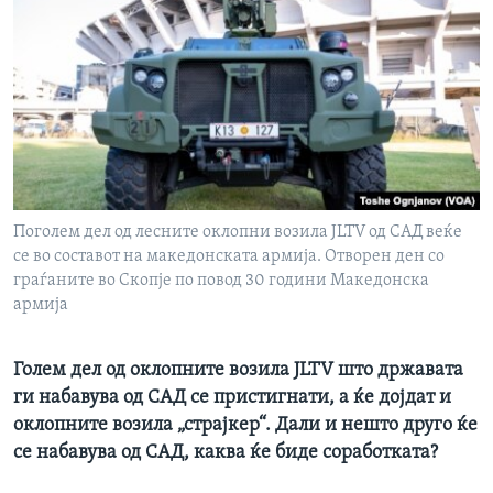
Поголем дел од лесните оклопни возила JLTV од САД веќе
се во составот на македонската армија. Отворен ден со
граѓаните во Скопје по повод 30 години Македонска
армија
Голем дел од оклопните возила JLTV
што државата
ги набавува од САД се пристигнати, а ќе дојдат и
оклопните возила „страјкер“. Дали и нешто друго ќе
се набавува од САД, каква ќе биде соработката?