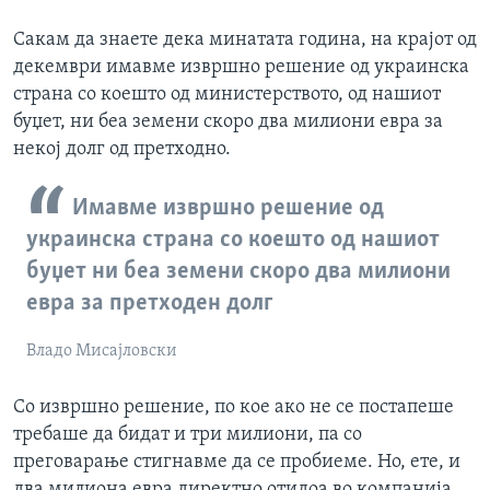
Сакам да знаете дека минатата година, на крајот од
декември имавме извршно решение од украинска
страна со коешто од министерството, од нашиот
буџет, ни беа земени скоро два милиони евра за
некој долг од претходно.
Имавме извршно решение од
украинска страна со коешто од нашиот
буџет ни беа земени скоро два милиони
евра за претходен долг
Владо Мисајловски
Со извршно решение, по кое ако не се постапеше
требаше да бидат и три милиони, па со
преговарање стигнавме да се пробиеме. Но, ете, и
два милиона евра директно отидоа во компанија