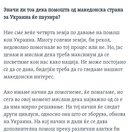
Значи ли тоа дека помошта од македонска страна
за Украина ќе паузира?
Ние сме веќе четврта земја по давање на помош
кон Украина. Многу големи земји, би рекол,
недоволно помогнале во тој процес или не. Но, јас
ценам и мислам дека треба максимум да се
посветиме кон нас како нација. Не може постојано
сè да се дава, бидејќи треба да го гледаме нашиот
македонски интерес.
Aко имаме начин да помогнеме, ќе помагаме, но
сега во овој момент мислам дека најважно од сè е
да има мирно решавање. На тој начин ќе следат
други циклуси, односно она што се зборува, обнова
на Украина. На кој начин и дали ќе се дава
дополнителна помош преку различни алатки би