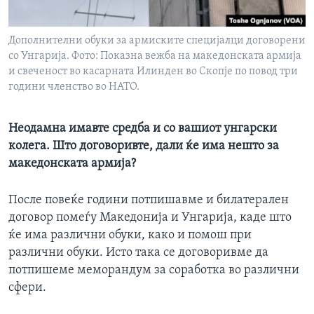
Дополнителни обуки за армиските специјалци договорени
со Унгарија. Фото: Показна вежба на македонската армија
и свеченост во касарната Илинден во Скопје по повод три
години членство во НАТО.
Неодамна имавте средба и со вашиот унгарски
колега. Што договоривте, дали ќе има нешто за
македонската армија?
После повеќе години потпишавме и билатерален
договор помеѓу Македонија и Унгарија, каде што
ќе има различни обуки, како и помош при
различни обуки. Исто така се договоривме да
потпишеме меморандум за соработка во различни
сфери.