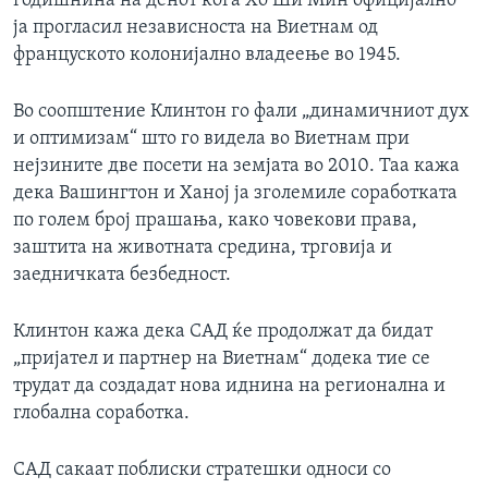
годишнина на денот кога Хо Ши Мин официјално
ја прогласил независноста на Виетнам од
француското колонијално владеење во 1945.
Во соопштение Клинтон го фали „динамичниот дух
и оптимизам“ што го видела во Виетнам при
нејзините две посети на земјата во 2010. Таа кажа
дека Вашингтон и Ханој ја зголемиле соработката
по голем број прашања, како човекови права,
заштита на животната средина, трговија и
заедничката безбедност.
Клинтон кажа дека САД ќе продолжат да бидат
„пријател и партнер на Виетнам“ додека тие се
трудат да создадат нова иднина на регионална и
глобална соработка.
САД сакаат поблиски стратешки односи со