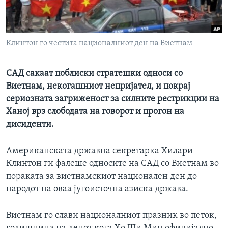
ИНТЕРВЈУА
Јазици
Клинтон го честита националниот ден на Виетнам
САД сакаат поблиски стратешки односи со
Виетнам, некогашниот непријател, и покрај
сериозната загриженост за силните рестрикции на
Ханој врз слободата на говорот и прогон на
дисиденти.
Американската државна секретарка Хилари
Клинтон ги фалеше односите на САД со Виетнам во
пораката за виетнамскиот национален ден до
народот на оваа југоисточна азиска држава.
Виетнам го слави националниот празник во петок,