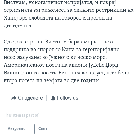
Виетнам, некогашниот непријател, и покрај
сериозната загриженост за силните рестрикции на
Ханој врз слободата на говорот и прогон на
дисиденти.
Од своја страна, Виетнам бара американска
поддршка во спорот со Кина за територијално
несогласување во Јужното кинеско море.
Американскиот носач на авиони ЈуЕсЕс Џорџ
Вашингтон го посети Виетнам во август, што беше
втора посета на земјата во две години.
Споделете
Follow us
This item is part of
Актуелно
Свет