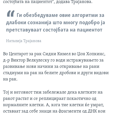
состојбата на пациентот“, додава Трајанова.
Ги обезбедуваме овие алгоритми за
длабоки сознанија што многу подобро ја
претставуваат состојбата на пациентот
Наталија Трајанова
Во Центарот за рак Сидни Кимел во Џон Хопкинс,
д-р Виктор Велкулеску го води истражувањето за
развивање нови начини за откривање на рани
стадиуми на рак на белите дробови и други видови
на рак.
Тој и неговиот тим забележале дека клетките на
ракот растат и се реплицираат похаотично од
нормалните клетки. А, кога тие клетки ќе умрат,
оставаат зад себе знаци на фрагменти од ДНК кои