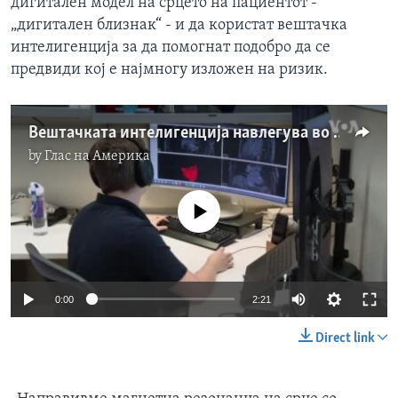
дигитален модел на срцето на пациентот -
„дигитален близнак“ - и да користат вештачка
интелигенција за да помогнат подобро да се
предвиди кој е најмногу изложен на ризик.
Вештачката интелигенција навлегува во американското здравство
by
Глас на Америка
No media source currently available
0:00
2:21
Direct link