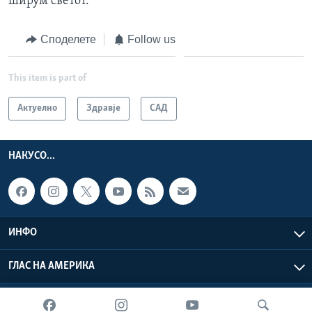
ширум светот.
Споделете
Follow us
This item is part of
Актуелно
Здравје
САД
НАКУСО...
ИНФО
ГЛАС НА АМЕРИКА
Глас на Америка © 2026 VOA, Inc. Сите права задржани.