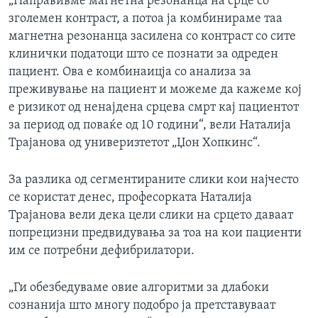
„Направивме магнетна резонанца на срце со
зголемен контраст, а потоа ја комбинираме таа
магнетна резонанца засилена со контраст со сите
клинички податоци што се познати за одреден
пациент. Ова е комбинаицја со анализа за
преживување на пациент и можеме да кажеме кој
е ризикот од ненајдена срцева смрт кај пациентот
за период од поваќе од 10 години“, вели Наталија
Трајанова од универизтетот „Џон Хопкинс“.
За разлика од сегментираните слики кои најчесто
се користат денес, професорката Наталија
Трајанова вели дека цели слики на срцето даваат
попрецизни предвидувања за тоа на кои пациенти
им се потребни дефибрилатори.
„Ги обезбедуваме овие алгоритми за длабоки
сознанија што многу подобро ја претставуваат