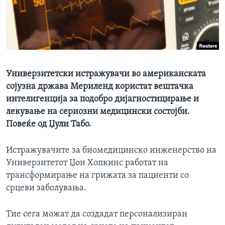
ИНТЕРВЈУА
Јазици
Универзитетски истражувачи во американската
сојузна држава Мериленд користат вештачка
интелигенција за подобро дијагностицирање и
лекување на сериозни медицински состојби.
Повеќе од Џули Табо.
Истражувачите за биомедицинско инженерство на
Универзитетот Џон Хопкинс работат на
трансформирање на грижата за пациенти со
срцеви заболувања.
Тие сега можат да создадат персонализиран