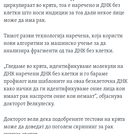
циркулираат во крвта, тоа е наречено и ДНК без
клетки што носи индиции за тоа дали некое лице
може да има рак.
Тимот разви технологија наречена, која користи
нови алгоритми за машинско учење за да
анализира фрагменти од таа ДНК без клетки.
„Гледаме во крвта, идентификуваме молекули на
ДНК наречени ДНК без клетки и го бараме
профилот или шаблоните на оваа безклеточна ДНК
како начин да ги идентификуваме оние лица кои
имаат рак наспроти оние кои немаат“, објаснува
докторот Велкулеску.
Докторот вели дека подобрените тестови на крвта
може да доведат до поголем скрининг за рак