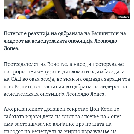
ИНТЕРВЈУА
Јазици
Потегот е реакција на одбраната на Вашингтон на
лидерот на венецуелската опозиција Леополдо
Лопез.
Претседателот на Венецуела нареди протерување
на тројца неименувани дипломати од амбасадата
на САД во оваа земја, во знак на одмазда заради тоа
што Вашингтон застанал во одбрана на лидерот на
венецуелската опозиција Леополдо Лопез.
Американскиот државен секретар Џон Кери во
саботата изјави дека налогот за апсење на Лопез
има застрашувачко влијание врз правата на
народот на Венецуела за мирно изразување на