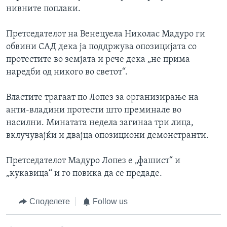
нивните поплаки.
Претседателот на Венецуела Николас Мадуро ги
обвини САД дека ја поддржува опозицијата со
протестите во земјата и рече дека „не прима
наредби од никого во светот“.
Властите трагаат по Лопез за организирање на
анти-владини протести што преминале во
насилни. Минатата недела загинаа три лица,
вклучувајќи и двајца опозициони демонстранти.
Претседателот Мадуро Лопез е „фашист“ и
„кукавица“ и го повика да се предаде.
Споделете
Follow us