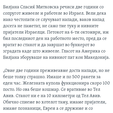
Билјана Спасиќ Митковска речиси две години со
сопругот живееле и работеле во Израел. Вели дека
иако честопати се случуваат напади, ваков напад
досега не паметат, не само тие туку и нивните
пријатели Израелци. Петокот на 6-ти октомври, им
бил последниот ден на работното место, пред да се
вратат во станот и да завршат во бункерот во
зградата каде што живееле. Гласот на Америка со
Билјана зборуваше на нивниот пат кон Македонија.
„Овие две години преживеавме доста напади, но не
беше толку страшно. Имаше и по 500 ракети за
еден час. Железната купола функционира скоро 100
посто. Но ова беше кошмар. Се вративме во Тел
Авив. Станот ни е на 10 километри од Тел Авив.
Обично спиеме во хотелот таму, имаме пријатели,
имаме познаници, Евреи а се дружиме и со