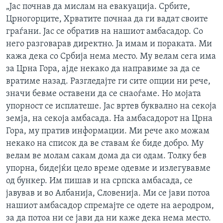
„Јас почнав да мислам на евакуација. Србите,
Црногорците, Хрватите почнаа да ги вадат своите
граѓани. Јас се обратив на нашиот амбасадор. Со
него разговарав директно. Ја имам и пораката. Ми
кажа дека со Србија нема место. Му велам сега има
за Црна Гора, ајде некако да направиме за да се
вратиме назад. Разгледајте ги сите опции ни рече,
значи бевме оставени да се снаоѓаме. Но мојата
упорност се исплатеше. Јас вртев буквално на секоја
земја, на секоја амбасада. На амбасадорот на Црна
Гора, му пратив информации. Ми рече ако можам
некако на список да ве ставам ќе биде добро. Му
велам ве молам сакам дома да си одам. Толку бев
упорна, бидејќи цело време одевме и излегувавме
од бункер. Им пишав и на српска амбасада, се
јавував и во Албанија, Словенија. Ми се јави потоа
нашиот амбасадор спремајте се одете на аеродром,
за да потоа ни се јави да ни каже дека нема место.