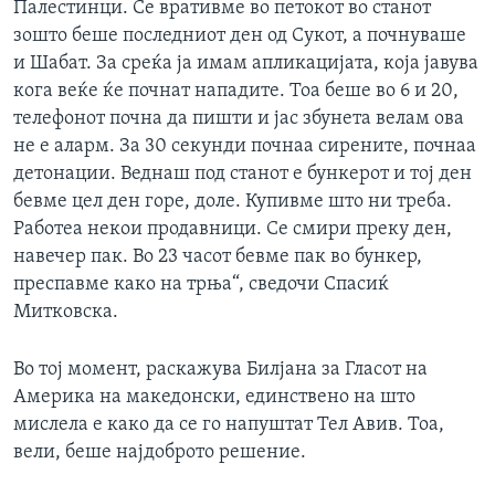
Палестинци. Се вративме во петокот во станот
зошто беше последниот ден од Сукот, а почнуваше
и Шабат. За среќа ја имам апликацијата, која јавува
кога веќе ќе почнат нападите. Тоа беше во 6 и 20,
телефонот почна да пишти и јас збунета велам ова
не е аларм. За 30 секунди почнаа сирените, почнаа
детонации. Веднаш под станот е бункерот и тој ден
бевме цел ден горе, доле. Купивме што ни треба.
Работеа некои продавници. Се смири преку ден,
навечер пак. Во 23 часот бевме пак во бункер,
преспавме како на трња“, сведочи Спасиќ
Митковска.
Во тој момент, раскажува Билјана за Гласот на
Америка на македонски, единствено на што
мислела е како да се го напуштат Тел Авив. Тоа,
вели, беше најдоброто решение.