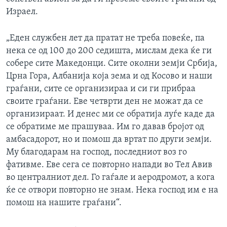
Израел.
„Еден службен лет да пратат не треба повеќе, па
нека се од 100 до 200 седишта, мислам дека ќе ги
собере сите Македонци. Сите околни земји Србија,
Црна Гора, Албанија која зема и од Косово и наши
граѓани, сите се организираа и си ги прибраа
своите граѓани. Еве четврти ден не можат да се
организираат. И денес ми се обратија луѓе каде да
се обратиме ме прашуваа. Им го давав бројот од
амбасадорот, но и помош да вртат по други земји.
Му благодарам на господ, последниот воз го
фативме. Еве сега се повторно напади во Тел Авив
во централниот дел. Го гаѓале и аеродромот, а кога
ќе се отвори повторно не знам. Нека господ им е на
помош на нашите граѓани“.