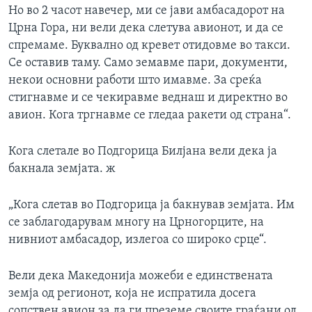
Но во 2 часот навечер, ми се јави амбасадорот на
Црна Гора, ни вели дека слетува авионот, и да се
спремаме. Буквално од кревет отидовме во такси.
Се оставив таму. Само земавме пари, документи,
некои основни работи што имавме. За среќа
стигнавме и се чекиравме веднаш и директно во
авион. Кога тргнавме се гледаа ракети од страна“.
Кога слетале во Подгорица Билјана вели дека ја
бакнала земјата. ж
„Кога слетав во Подгорица ја бакнував земјата. Им
се заблагодарувам многу на Црногорците, на
нивниот амбасадор, излегоа со широко срце“.
Вели дека Македонија можеби е единствената
земја од регионот, која не испратила досега
сопствен авион за да ги преземе своите граѓани од