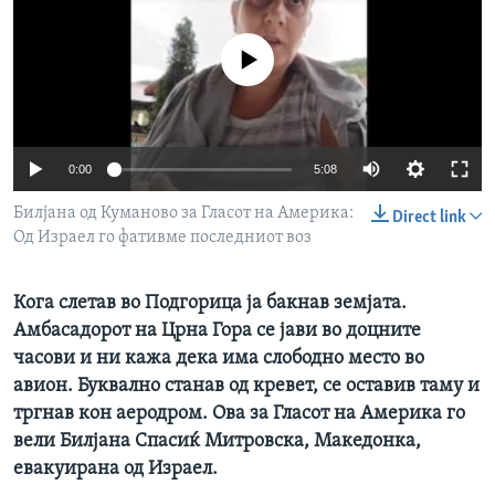
ИНТЕРВЈУА
Јазици
No media source currently available
0:00
5:08
Билјана од Куманово за Гласот на Америка:
Direct link
Од Израел го фативме последниот воз
Кога слетав во Подгорица ја бакнав земјата.
Амбасадорот на Црна Гора се јави во доцните
часови и ни кажа дека има слободно место во
авион. Буквално станав од кревет, се оставив таму и
тргнав кон аеродром. Ова за Гласот на Америка го
вели Билјана Спасиќ Митровска, Македонка,
евакуирана од Израел.