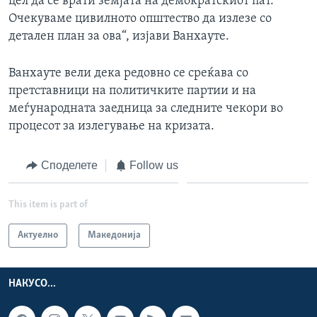
цел да се врати земјата на демократскиот пат.
Очекуваме цивилното општество да излезе со
детален план за ова“, изјави Ванхауте.
Ванхауте вели дека редовно се среќава со
претставници на политичките партии и на
меѓународната заедница за следните чекори во
процесот за излегување на кризата.
Споделете
Follow us
This item is part of
Актуелно
Македонија
НАКУСО...