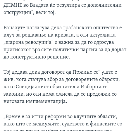
ДПМНЕ во Владата ќе резултира со дополнителни
опструкции“, вели тој.
Ванахуте нагласува дека граѓанското општество е
клуч за решавање на кризата, а оти актуелната
„шарена револуција“ е важна за да го одржува
притисокот врз сите политички партии за да дојдат
до конструктивно решение.
Тој додава дека договорот од Пржино се` уште е
жив, кога станува збор за договорените обврски,
како Специјалниот обвинител и Изборниот
законик, но оти нема смисла да се продолжи со
неговата имплементација.
„Време е за итни реформи во клучните области,
како што се медиумите, судството и финасиите со