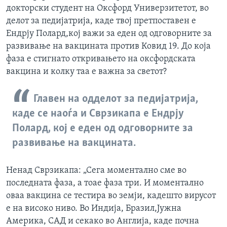
докторски студент на Оксфорд Универзитетот, во
делот за педијатрија, каде твој претпоставен е
Ендрју Полард,кој важи за еден од одговорните за
развивање на вакцината против Ковид 19. До која
фаза е стигнато откривањето на оксфордската
вакцина и колку таа е важна за светот?
Главен на одделот за педијатрија,
каде се наоѓа и Сврзикапа е Ендрју
Полард, кој е еден од одговорните за
развивање на вакцината.
Ненад Сврзикапа: „Сега моментално сме во
последната фаза, а тоае фаза три. И моментално
оваа вакцина се тестира во земји, кадешто вирусот
е на високо ниво. Во Индија, Бразил,Јужна
Америка, САД и секако во Англија, каде почна