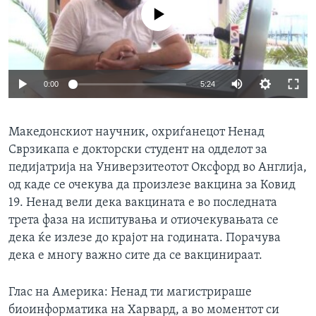
ИНТЕРВЈУА
No media source currently available
Јазици
0:00
5:24
Македонскиот научник, охриѓанецот Ненад
Сврзикапа е докторски студент на одделот за
педијатрија на Универзитеотот Оксфорд во Англија,
од каде се очекува да произлезе вакцина за Ковид
19. Ненад вели дека вакцината е во последната
трета фаза на испитувања и отиочекувањата се
дека ќе излезе до крајот на годината. Порачува
дека е многу важно сите да се вакцинираат.
Глас на Америка: Ненад ти магистрираше
биоинформатика на Харвард, а во моментот си