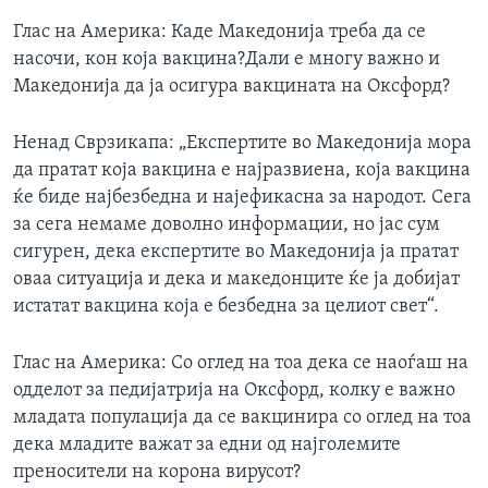
Глас на Америка: Каде Македонија треба да се
насочи, кон која вакцина?Дали е многу важно и
Македонија да ја осигура вакцината на Оксфорд?
Ненад Сврзикапа: „Експертите во Македонија мора
да пратат која вакцина е најразвиена, која вакцина
ќе биде најбезбедна и најефикасна за народот. Сега
за сега немаме доволно информации, но јас сум
сигурен, дека експертите во Македонија ја пратат
оваа ситуација и дека и македонците ќе ја добијат
истатат вакцина која е безбедна за целиот свет“.
Глас на Америка: Со оглед на тоа дека се наоѓаш на
одделот за педијатрија на Оксфорд, колку е важно
младата популација да се вакцинира со оглед на тоа
дека младите важат за едни од најголемите
преносители на корона вирусот?