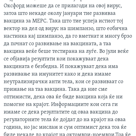
Оксфорд можеше да се прилагоди на овој вирус,
затоа што некаде околу јануари тие развиваа
вакцина за МЕРС. Така што тие успеја истиот тој
вектор на дел од вирус на шимпанзо, што еобична
настинка кај шимпанзо, да го вметнат и многу брзо
да почнат со развивање на вакцината, а таа
вакцина веќе беше тестирана на луѓе. Во јули веќе
се објавија резултати кои покажуваат дека
вакцината е безбедна. И покажуваат дека има
развивање на имунитет како и дека имаме
неутрализирачки анти тела, кои се развиваат со
примање на таа вакцина. Така да ние сме
оптимисти, дека ова ќе биде вакцина која ќе ни
помогне на крајот. Информациите кои сега ги
имаме се дека резултатите од оваа вакцина до
регулаторните тела ќе дојдат до на крајот на оваа
година, но јас мислам и сум оптимист дека тоа ќе
биде некаде до крајот на октомври-ноември.Тоа ќе