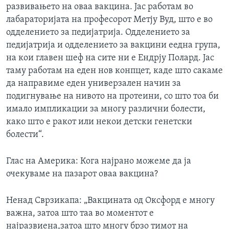
развивањето на оваа вакцина. Јас работам во
лабараторијата на професорот Метју Вуд, што е во
одделението за педијатрија. Одделението за
педијатрија и одделението за вакцини еедна група,
на кои главен шеф на сите ни е Ендрју Полард. Јас
таму работам на еден нов конпцет, каде штo сакаме
да направиме еден универзален начин за
подигнување на нивото на протеини, со што тоа би
имало импликации за многу различни болести,
како што е ракот или некои детски генетски
болести“.
Глас на Америка: Кога најрано можеме да ја
очекуваме на пазарот оваа вакцина?
Ненад Сврзикапа: „Вакцината од Оксфорд е многу
важна, затоа што таа во моментот е
најразвиена,затоа што многу брзо тимот на