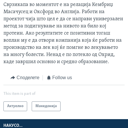
Сврзикапа во моментот е на релација Кембриџ
Масачусец и Оксфорд во Англија. Работи на
проектот чија што цел е да се направи универзален
метод за подигнување на нивото на било кој
протеин. Ако резултатите се позитивни тогаш
воплан му е да отвори компанија која ќе работи на
производство на лек кој ќе помгне во лекувањето
на многу болести. Ненад е по потекло од Охрид,
каде завршил основно и средно образование.
Споделете
Follow us
This item is part of
Актуелно
Македонија
НАКУСО...