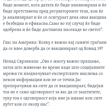
биде момент, кога датата ќе биде анализирана и ќе
биде претставена пред регулаторните тела, кои ќе
ја анализираат и ќе се осигураат дека оваа вакцина
е безбедна и ефикасна.Само во тој случај ќе биде
одобрена и ќе биде доставена насекаде во светот“.
Глас на Америка: Колку е важно кај самите граѓани
да се влее доверба да се вакцинираат од Ковид 19?
Ненад Сврзикапа: „Ова е многу важно прашање,
затоа што живееме во време каде што социјалните
мрежи ги изедначуваат експертските мислења со
некои информации кои не се точни.Јас
препорачувам на сите да се вакцинираат, бидејки
тоа не е само одговорност за вас да се заштитите,
туку тоа е одговорност која ние ја имаме кон сите
луѓет кои се околу нас“.