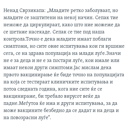
Ненад Сврзикапа: „Младите ретко заболуваат, но
младите се заштитени на некој начин. Сепак тие
неможе да циркулираат, како што ние можеме да
се шетаме насекаде. Сепак се тие под наша
контрола.Точно е дека младите имаат поблаги
симптоми, но сите овие испитувања кои ги вршиме
сега, се на здрава популација на млади луѓе.Значи
не е за деца и не е за постари луѓе, кои имале или
имаат некои други симптоми.Јас мислам дека
првото вакцинирање ќе биде точно на популацијата
на која се тестираат клиничките испитувања и
потоа следната година, кога ние сите ќе се
вакцинираме, би требало вирусот веќе да
падне.Меѓутоа ќе има и други испитувања, за да
може вакцините безбедно да се дадат и на деца и
на повозрасни луѓе“.