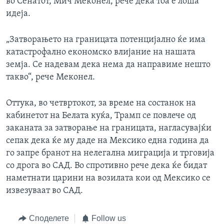
во Сенатот, Мич Меконел, рече дека тоа е лоша
идеја.
„Затворањето на границата потенцијално ќе има
катастрофално економско влијание на нашата
земја. Се надевам дека нема да направиме нешто
такво“, рече Меконел.
Оттука, во четвртокот, за време на состанок на
кабинетот на Белата куќа, Трамп се повлече од
заканата за затворање на границата, нагласувајќи
сепак дека ќе му даде на Мексико една година да
го запре бранот на нелегална миграција и трговија
со дрога во САД. Во спротивно рече дека ќе бидат
наметнати царини на возилата кои од Мексико се
извезуваат во САД.
Споделете
Follow us