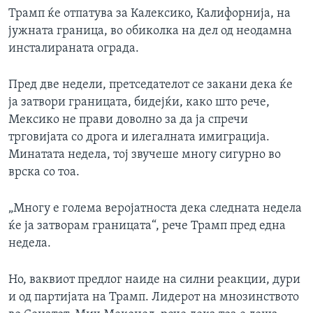
Трамп ќе отпатува за Калексико, Калифорнија, на
јужната граница, во обиколка на дел од неодамна
инсталираната ограда.
Пред две недели, претседателот се закани дека ќе
ја затвори границата, бидејќи, како што рече,
Мексико не прави доволно за да ја спречи
трговијата со дрога и илегалната имиграција.
Минатата недела, тој звучеше многу сигурно во
врска со тоа.
„Многу е голема веројатноста дека следната недела
ќе ја затворам границата“, рече Трамп пред една
недела.
Но, ваквиот предлог наиде на силни реакции, дури
и од партијата на Трамп. Лидерот на мнозинството