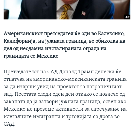
ИНТЕРВЈУА
Јазици
Американскиот претседател ќе оди во Калексико,
Калифорнија, на јужната граница, во обиколка на
дел од неодамна инсталираната ограда на
границата со Мексико
Претседателот на САД Доналд Трамп денеска ќе
отпатува на американско-мексиканската граница
за да изврши увид на проектот за пограничниот
ѕид. Посетата следи еден ден откако се повлече од
заканата да ја затвори јужната граница, освен ако
Мексико не преземе активности за спречување на
илегалните имигранти и трговијата со дрога во
САД.