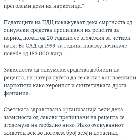
преголеми дози на наркотици.“
Податоците на ЦДЦ покажуваат дека смртноста од
опиумски средства препишани на рецепта за
период помал од 20 години се зголемил за четири
пати. Во САД од 1999-та година наваму починале
повеќе од 183.000 лица.
Зависноста од опиумски средства добиени на
рецепта, ги натера луѓето да се свртат кон поевтини
наркотици како хероинот и синтетичката дрога
фентанил.
Светската здравствана организација вели дека
зависноста од лекови препишани на рецепта се
зголемува на глобално ниво. Иако очекуваниот
животен век во поголем број земји пораснал,