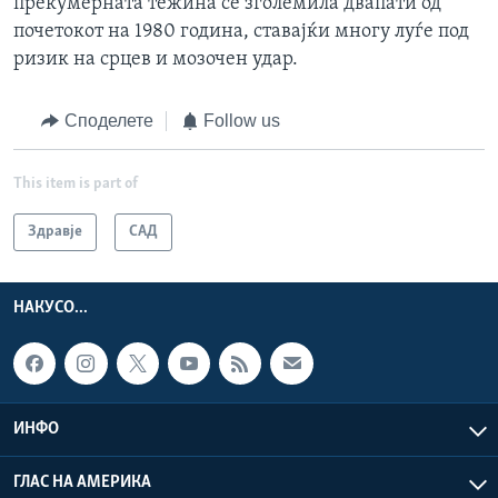
прекумерната тежина се зголемила двапати од
почетокот на 1980 година, ставајќи многу луѓе под
ризик на срцев и мозочен удар.
Споделете
Follow us
This item is part of
Здравје
САД
НАКУСО...
ИНФО
ГЛАС НА АМЕРИКА