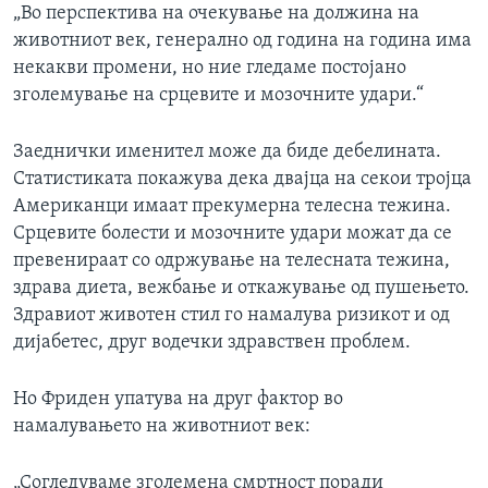
„Во перспектива на очекување на должина на
животниот век, генерално од година на година има
некакви промени, но ние гледаме постојано
зголемување на срцевите и мозочните удари.“
Заеднички именител може да биде дебелината.
Статистиката покажува дека двајца на секои тројца
Американци имаат прекумерна телесна тежина.
Срцевите болести и мозочните удари можат да се
превенираат со одржување на телесната тежина,
здрава диета, вежбање и откажување од пушењето.
Здравиот животен стил го намалува ризикот и од
дијабетес, друг водечки здравствен проблем.
Но Фриден упатува на друг фактор во
намалувањето на животниот век:
„Согледуваме зголемена смртност поради