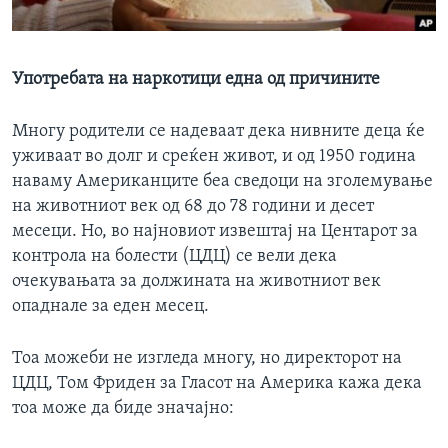
ИНТЕРВЈУА
Јазици
Употребата на наркотици една од причините
Многу родители се надеваат дека нивните деца ќе
уживаат во долг и среќен живот, и од 1950 година
наваму Американците беа сведоци на зголемување
на животниот век од 68 до 78 години и десет
месеци. Но, во најновиот извештај на Центарот за
контрола на болести (ЦДЦ) се вели дека
очекувањата за должината на животниот век
опаднале за еден месец.
Тоа можеби не изгледа многу, но директорот на
ЦДЦ, Том Фриден за Гласот на Америка кажа дека
тоа може да биде значајно: