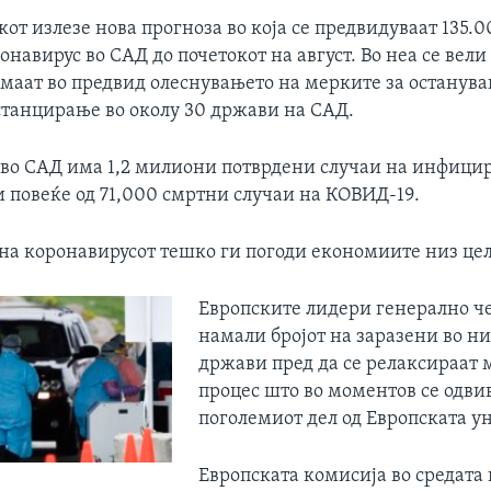
от излезе нова прогноза во која се предвидуваат 135.
онавирус во САД до почетокот на август. Во неа се вели
емаат во предвид олеснувањето на мерките за останува
станцирање во околу 30 држави на САД.
 во САД има 1,2 милиони потврдени случаи на инфици
и повеќе од 71,000 смртни случаи на КОВИД-19.
на коронавирусот тешко ги погоди економиите низ цел
Европските лидери генерално че
намали бројот на заразени во н
држави пред да се релаксираат 
процес што во моментов се одви
поголемиот дел од Европската ун
Европската комисија во средата