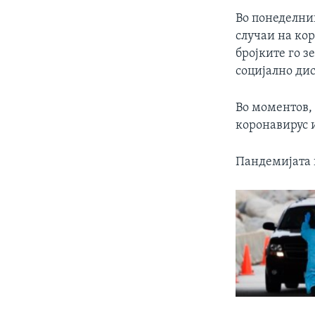
Во понеделник
случаи на кор
бројките го з
социјално ди
Во моментов,
коронавирус 
Пандемијата 