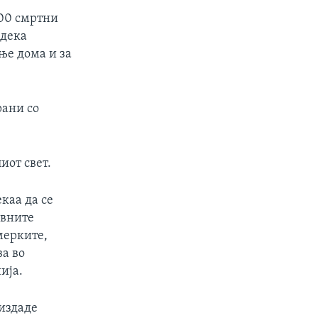
000 смртни
 дека
ње дома и за
рани со
иот свет.
каа да се
ивните
мерките,
ва во
ија.
 издаде