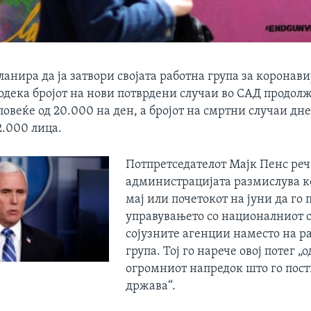
ланира да ја затвори својата работна група за коронави
одека бројот на нови потврдени случаи во САД продолж
повеќе од 20.000 на ден, а бројот на смртни случаи дн
2.000 лица.
Потпретседателот Мајк Пенс реч
администрацијата размислува ко
мај или почетокот на јуни да го
управувањето со националниот о
сојузните агенции наместо на р
група. Тој го нарече овој потег „
огромниот напредок што го пос
држава“.