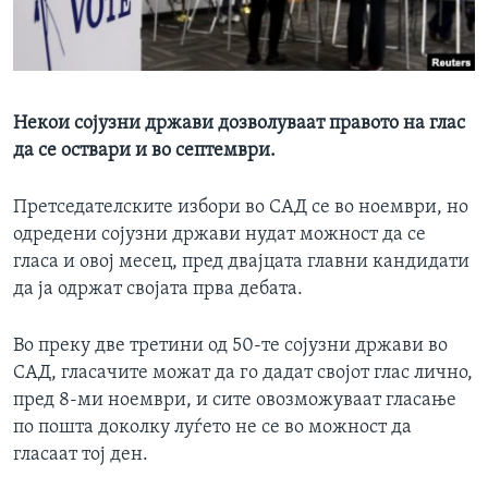
ИНТЕРВЈУА
Јазици
Некои сојузни држави дозволуваат правото на глас
да се оствари и во септември.
Претседателските избори во САД се во ноември, но
одредени сојузни држави нудат можност да се
гласа и овој месец, пред двајцата главни кандидати
да ја одржат својата прва дебата.
Во преку две третини од 50-те сојузни држави во
САД, гласачите можат да го дадат својот глас лично,
пред 8-ми ноември, и сите овозможуваат гласање
по пошта доколку луѓето не се во можност да
гласаат тој ден.