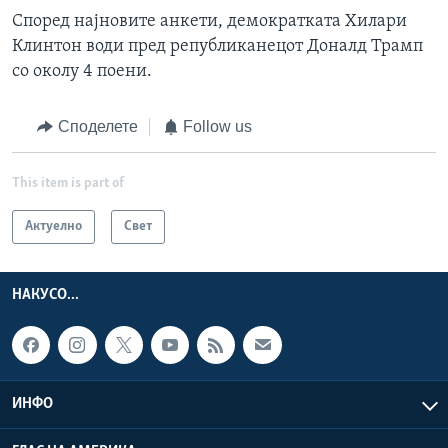
Според најновите анкети, демократката Хилари
Клинтон води пред републиканецот Доналд Трамп
со околу 4 поени.
Споделете
Follow us
This item is part of
Актуелно
Свет
НАКУСО...
ИНФО