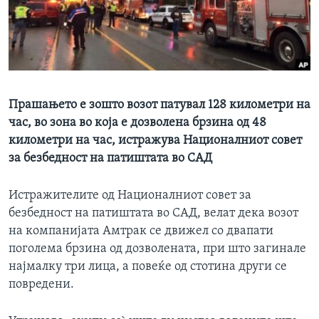
ИНТЕРВЈУА
Јазици
Прашањето е зошто возот патувал 128 километри на
час, во зона во која е дозволена брзина од 48
километри на час, истражува Националниот совет
за безбедност на патиштата во САД
Истражителите од Националниот совет за
безбедност на патиштата во САД, велат дека возот
на компанијата Амтрак се движел со двапати
поголема брзина од дозволената, при што загинале
најмалку три лица, а повеќе од стотина други се
повредени.