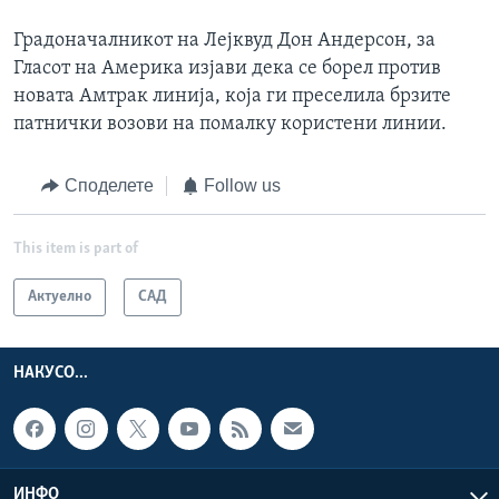
Градоначалникот на Лејквуд Дон Андерсон, за
Гласот на Америка изјави дека се борел против
новата Амтрак линија, која ги преселила брзите
патнички возови на помалку користени линии.
Споделете
Follow us
This item is part of
Актуелно
САД
НАКУСО...
ИНФО