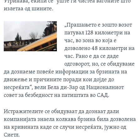
Утринава, екипи се` уште ги чистеа вагоните што
излетаа од шините.
„Прашањето е зошто возот
патувал 128 километри на
час, во зона во која е
дозволено 48 километри на
час. Рано е да се даде
одговорот, но, се обидуваме
да дознаеме повеќе информации за брзината на
движење и причините поради кои дојде до
несреќата“, вели Бела ди-Зар од Националниот
совет за безбедност на патиштата во САД.
Истражителите се обидуваат да дознаат дали
компанијата знаела колкава брзина била дозволена
на кривината каде се случи несреќата, јужно од
Сиетл.