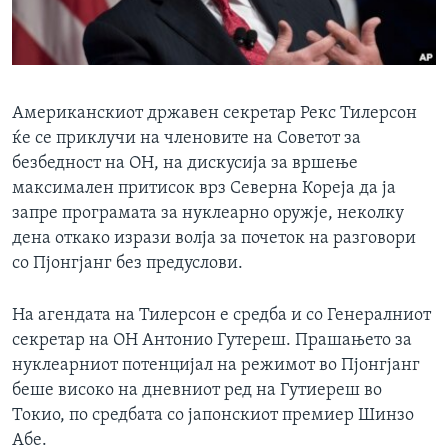
ИНТЕРВЈУА
Јазици
Американскиот државен секретар Рекс Тилерсон
ќе се приклучи на членовите на Советот за
безбедност на ОН, на дискусија за вршење
максимален притисок врз Северна Кореја да ја
запре програмата за нуклеарно оружје, неколку
дена откако изрази волја за почеток на разговори
со Пјонгјанг без предуслови.
На агендата на Тилерсон е средба и со Генералниот
секретар на ОН Антонио Гутереш. Прашањето за
нуклеарниот потенцијал на режимот во Пјонгјанг
беше високо на дневниот ред на Гутиереш во
Токио, по средбата со јапонскиот премиер Шинзо
Абе.