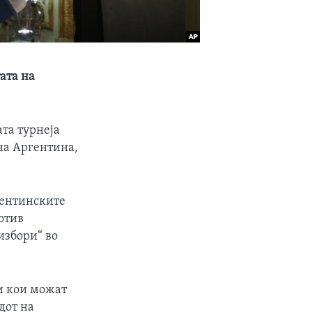
ата на
та турнеја
на Аргентина,
гентинските
отив
избори“ во
и кои можат
дот на