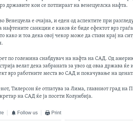
рз државите кои се потпираат на венецуелска нафта.
во Венецуела е очајна, и еден од аспектите при разглед
 нафтените санкции е каков ќе биде ефектот врз граѓ
то како и тоа дека овој чекор може да стави крај на си
н.
трет по големина снабдувач на нафта на САД. Од амери
трија велат дека забраната за увоз од оваа држава ќе 
кт врз работните места во САД и покачување на ценат
нот, Тилерсон ќе отпатува за Лима, главниот град на П
ретар на САД ќе ја посети Колумбија.
те
Follow us
Print