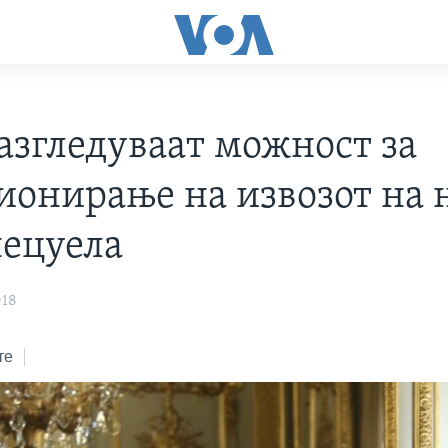
азгледуваат можност за
ионирање на извозот на 
нецуела
018
те