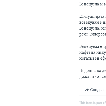
Венецуела и в
„Ситуацијата 
воведување на
Венецуела, ис
рече Тилерсо
Венецуела е 
нафтена индус
негативен ефе
Подоцна во де
државниот сек
Споделе
This item is part of