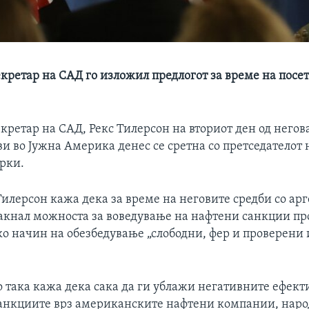
кретар на САД го изложил предлогот за време на посет
ретар на САД, Рекс Тилерсон на вториот ден од негова
и во Јужна Америка денес се сретна со претседателот 
рки.
Тилерсон кажа дека за време на неговите средби со ар
такнал можноста за воведување на нафтени санкции пр
ко начин на обезбедување „слободни, фер и проверени 
о така кажа дека сака да ги ублажи негативните ефект
санкциите врз американските нафтени компании, наро