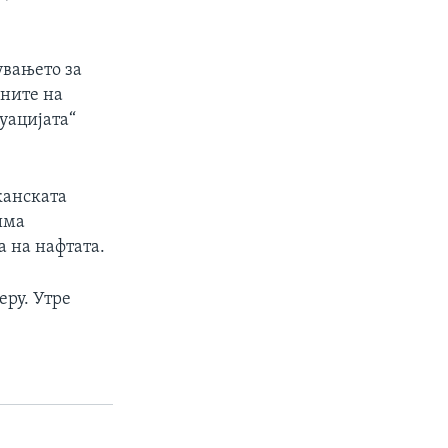
увањето за
аните на
туацијата“
канската
има
а на нафтата.
еру. Утре