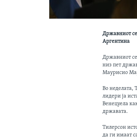
Државниот се
Аргентина
Државниот сек
низ пет држав
Маурисио Ма
Во неделата, 
лидери ја ис
Венецуела ка
државата.
Тилерсон ист
да ги имаат 