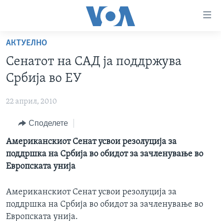
Линкови
за
пристапност
АКТУЕЛНО
ДОМА
Премини
Сенатот на САД ја поддржува
на
РУБРИКИ
Србија во ЕУ
главната
ФОТОГАЛЕРИИ
САД
содржина
22 април, 2010
Премини
ДОКУМЕНТАРЦИ
МАКЕДОНИЈА
до
Споделете
АРХИВИРАНА ПРОГРАМА
СВЕТ
страната
ЗА НАС
Американскиот Сенат усвои резолуција за
за
ЕКОНОМИЈА
NEWSFLASH - АРХИВА
поддршка на Србија во обидот за зачленување во
навигација
ПОЛИТИКА
ВЕСТИ ОД САД ВО МИНУТА - АРХИВА
Европската унија
Пребарувај
Learning English
ЗДРАВЈЕ
ИЗБОРИ ВО САД 2020 - АРХИВА
Американскиот Сенат усвои резолуција за
НАКУСО...
НАУКА
поддршка на Србија во обидот за зачленување во
УМЕТНОСТ И ЗАБАВА
Европската унија.