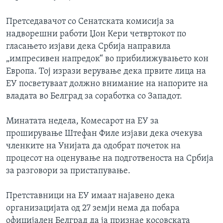
ИНТЕРВЈУА
Јазици
Претседавачот со Сенатската комисија за
надворешни работи Џон Кери четвртокот по
гласањето изјави дека Србија направила
„импресивен напредок“ во прибилижувањето кон
Европа. Тој изрази верување дека првите лица на
ЕУ посветуваат должно внимание на напорите на
владата во Белград за соработка со Западот.
Минатата недела, Комесарот на ЕУ за
проширување Штефан Филе изјави дека очекува
членките на Унијата да одобрат почеток на
процесот на оценување на подготвеноста на Србија
за разговори за пристапување.
Претставници на ЕУ имаат најавено дека
организацијата од 27 земји нема да побара
официјален Белград да ја признае косовската