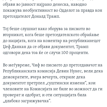
објави во јавност најрано денеска, наводно
покажува необјективност во Одделот за правда кон
претседателот Доналд Трамп.
Тој беше слушнат како зборува за писмото во
вторникот, кога беше претседателското обраќање
до нацијата, кога на коментар на републиканецот
Џеф Данкан да се објави документот, Трамп
одговори дека тоа ќе се случи 100 проценти.
Во меѓувреме, Чиф во писмото до претседавачот на
Републиканската комисија Девин Нунес, вели дека
демократите, вчера вечерта, откриле дека
документот претрпел „суштински измени“, кои
членовите на Комисијата не биле во можност да ги
проверат и одобрат, и оти ситуацијата била
„длабоко загрижувачка“.