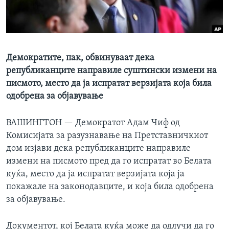
ИНТЕРВЈУА
Јазици
Демократите, пак, обвинуваат дека
републиканците направиле суштински измени на
писмото, место да ја испратат верзијата која била
одобрена за објавување
ВАШИНГТОН —
Демократот Адам Чиф од
Комисијата за разузнавање на Претставничкиот
дом изјави дека републиканците направиле
измени на писмото пред да го испратат во Белата
куќа, место да ја испратат верзијата која ја
покажале на законодавците, и која била одобрена
за објавување.
Документот, кој Белата куќа може да одлучи да го