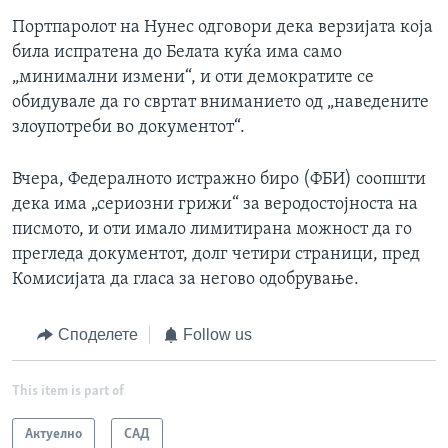
Портпаролот на Нунес одговори дека верзијата која
била испратена до Белата куќа има само
„минимални измени“, и оти демократите се
обидувале да го свртат вниманието од „наведените
злоупотреби во документот“.
Вчера, Федералното истражно биро (ФБИ) соопшти
дека има „сериозни грижи“ за веродостојноста на
писмото, и оти имало лимитирана можност да го
прегледа документот, долг четири страници, пред
Комисијата да гласа за негово одобрување.
Споделете
Follow us
This item is part of
Актуелно
САД