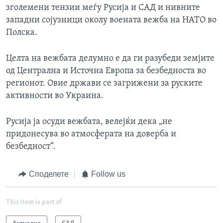
зголемени тензии меѓу Русија и САД и нивните
западни сојузници околу воената вежба на НАТО во
Полска.
Целта на вежбата делумно е да ги разубеди земјите
од Централна и Источна Европа за безбедноста во
регионот. Овие држави се загрижени за руските
активности во Украина.
Русија ја осуди вежбата, велејќи дека „не
придонесува во атмосферата на доверба и
безбедност“.
Споделете
Follow us
This item is part of