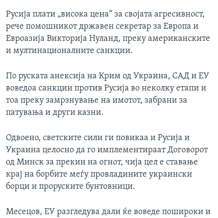
Русија плати „висока цена“ за својата агресивност,
рече помошникот државен секретар за Европа и
Евроазија Викторија Нуланд, преку американските
и мултинационалните санкции.
По руската анексија на Крим од Украина, САД и ЕУ
воведоа санкции против Русија во неколку етапи и
тоа преку замрзнување на имотот, забрани за
патувања и други казни.
Одвоено, светските сили ги повикаа и Русија и
Украина целосно да го имплементираат Договорот
од Минск за прекин на огнот, чија цел е ставање
крај на борбите меѓу провладините украински
борци и проруските бунтовници.
Месецов, ЕУ разгледува дали ќе воведе пошироки и