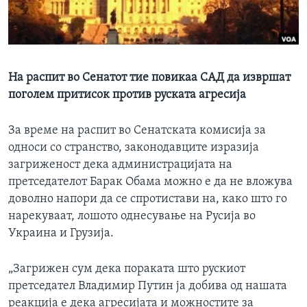
ИНТЕРВЈУА
Јазици
На распит во Сенатот тие повикаа САД да извршат
поголем притисок против руската агресија
За време на распит во Сенатската комисија за
односи со странство, законодавците изразија
загриженост дека администрацијата на
претседателот Барак Обама можно е да не вложува
доволно напори да се спротистави на, како што го
нарекуваат, лошото однесување на Русија во
Украина и Грузија.
„Загрижен сум дека пораката што рускиот
претседател Владимир Путин ја добива од нашата
реакција е дека агресијата и можностите за