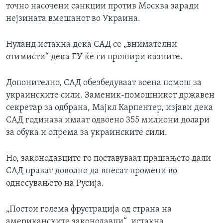
точно насочени санкции против Москва заради
нејзината вмешанот во Украина.
Нуланд истакна дека САД се „внимателни
отимисти“ дека ЕУ ќе ги прошири казните.
Допонително, САД обезбедуваат воена помош за
украинските сили. Заменик-помошникот државен
секретар за одбрана, Мајкл Карпентер, изјави дека
САД годинава имаат одвоено 355 милиони долари
за обука и опрема за украинските сили.
Но, законодавците го поставуваат прашањето дали
САД прават доволно да внесат промени во
однесувањето на Русија.
„Постои голема фрустрација од страна на
американските законодавци“, истакна