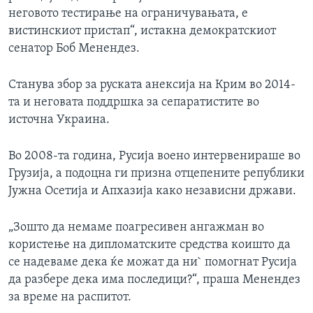
неговото тестирање на ограничувањата, е
вистинскиот пристап“, истакна демократскиот
сенатор Боб Менендез.
Станува збор за руската анексија на Крим во 2014-
та и неговата поддршка за сепаратистите во
источна Украина.
Во 2008-та година, Русија воено интервенираше во
Грузија, а подоцна ги призна отцепените републики
Јужна Осетија и Апхазија како независни држави.
„Зошто да немаме поагресивен ангажман во
користење на дипломатските средства коишто да
се надеваме дека ќе можат да ни` помогнат Русија
да разбере дека има последици?“, праша Менендез
за време на распитот.