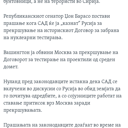
бунтовници, а не на терористи во Сирија.
Републиканскиот сенатор Џон Барасо постави
прашање кога САД ќе ја „казнат“ Русија за
прекршување на историскиот Договор за забрана
на нуклеарни тестирања.
Вашингтон ја обвини Москва за прекршување на
Договорот за тестирање на проектили од среден
домет.
Нуланд пред законодавците истакна дека САД се
вклучени во дискусии со Русија во обид земјата да
го почитува одредбите, а со сојузниците работат на
ставање притисок врз Москва заради
прекршувањата.
Прашањата на законодавците доаѓаат во време на