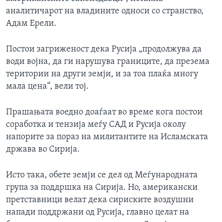
аналитичарот на владините односи со странство,
Адам Ерели.
Постои загриженост дека Русија „продолжува да
води војна, да ги нарушува границите, да презема
територии на други земји, и за тоа плаќа многу
мала цена“, вели тој.
Прашањата воедно доаѓаат во време кога постои
соработка и тензија меѓу САД и Русија околу
напорите за пораз на милитантите на Исламската
држава во Сирија.
Исто така, обете земји се дел од Меѓународната
група за поддршка на Сирија. Но, американски
претставници велат дека сириските воздушни
напади поддржани од Русија, главно целат на