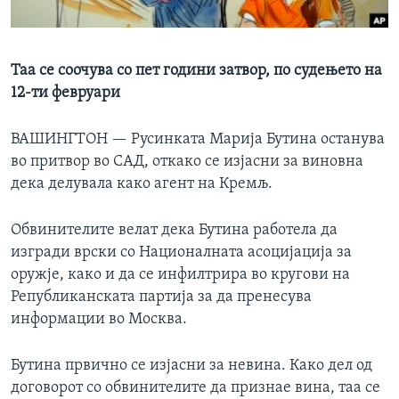
ИНТЕРВЈУА
Јазици
Таа се соочува со пет години затвор, по судењето на
12-ти февруари
ВАШИНГТОН —
Русинката Марија Бутина останува
во притвор во САД, откако се изјасни за виновна
дека делувала како агент на Кремљ.
Обвинителите велат дека Бутина работела да
изгради врски со Националната асоцијација за
оружје, како и да се инфилтрира во кругови на
Републиканската партија за да пренесува
информации во Москва.
Бутина првично се изјасни за невина. Како дел од
договорот со обвинителите да признае вина, таа се