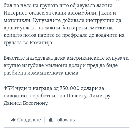
бил на чело на групата што објавувала лажни
Интернет-огласи за скапи автомобили, јахти и
мотоцикли. Купувачите добивале инструкции да
вршат уплата на лажни банкарски сметки од
коишто потоа парите се префрлале до водачите на
групата во Романија.
Властите наведуваат дека американските купувачи
вкупно изгубиле милиони долари пред да биде
разбиена измамничката шема.
ФБИ нуди и награда од 750.000 долари за
наводниот соработник на Попеску, Димитру
Даниел Босогиоиу.
Споделете
Follow us