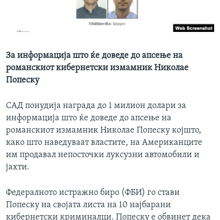
ИНТЕРВЈУА
Јазици
За информација што ќе доведе до апсење на
романскиот кибернетски измамник Николае
Попеску
САД понудија награда до 1 милион долари за
информација што ќе доведе до апсење на
романскиот измамник Николае Попеску којшто,
како што наведуваат властите, на Американците
им продавал непосточки луксузни автомобили и
јахти.
Федералното истражно биро (ФБИ) го стави
Попеску на својата листа на 10 најбарани
кибернетски криминалци. Попеску е обвинет дека