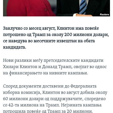
ИНТЕРВЈУА
Јазици
Заклучно со месец август, Клинтон има повеќе
потрошено од Трамп за околу 200 милиони долари,
се наведува во месечните извештаи на обата
кандидата.
Нови разлики меѓу претседателските кандидати
Хилари Клинтон и Доналд Трамп, овојпат во однос
на финансирањето на нивните кампањи.
Според документи доставени до Федералната
изборна комисија, Клинтон во август добила околу
60 милиони долари од поддржувачите, споредено
со 42-та милиона на Трамп. Нејзината кампања
потрошила повеќе од Трамп за 20 милиони.