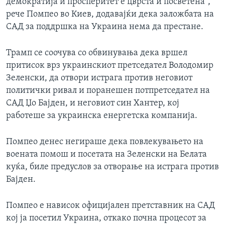
демократија и просперитет е цврста и посветена“,
рече Помпео во Киев, додавајќи дека заложбата на
САД за поддршка на Украина нема да престане.
Трамп се соочува со обвинувања дека вршел
притисок врз украинскиот претседател Володомир
Зеленски, да отвори истрага против неговиот
политички ривал и поранешен потпретседател на
САД Џо Бајден, и неговиот син Хантер, кој
работеше за украинска енергетска компанија.
Помпео денес негираше дека повлекувањето на
воената помош и посетата на Зеленски на Белата
куќа, биле предуслов за отворање на истрага против
Бајден.
Помпео е нависок официјален претставник на САД
кој ја посетил Украина, откако почна процесот за