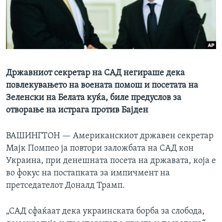
ИНТЕРВЈУА
Јазици
Државниот секретар на САД негираше дека
повлекувањето на воената помош и посетата на
Зеленски на Белата куќа, биле предуслов за
отворање на истрага против Бајден
ВАШИНГТОН —
Американскиот државен секретар
Мајк Помпео ја повтори заложбата на САД кон
Украина, при денешната посета на државата, која е
во фокус на постапката за импичмент на
претседателот Доналд Трамп.
„САД сфаќаат дека украинската борба за слобода,