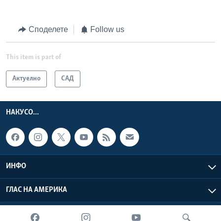
Споделете
Follow us
This item is part of
Актуелно
САД
НАКУСО...
ИНФО
ГЛАС НА АМЕРИКА
Глас на Америка © 2026 VOA, Inc. Сите права задржани.