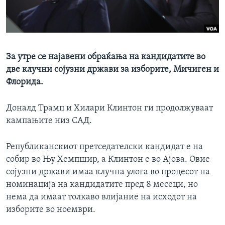
ИНТЕРВЈУА
Јазици
За утре се најавени обраќања на кандидатите во
две клучни сојузни држави за изборите, Мичиген и
Флорида.
Доналд Трамп и Хилари Клинтон ги продолжуваат
кампањите низ САД.
Републиканскиот претседателски кандидат е на
собир во Њу Хемпшир, а Клинтон е во Ајова. Овие
сојузни држави имаа клучна улога во процесот на
номинација на кандидатите пред 8 месеци, но
нема да имаат толкаво влијание на исходот на
изборите во ноември.