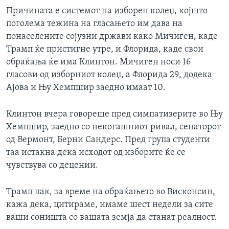
Причината е системот на изборен колеџ, којшто
поголема тежина на гласањето им дава на
понаселените сојузни држави како Мичиген, каде
Трамп ќе пристигне утре, и Флорида, каде свои
обраќања ќе има Клинтон. Мичиген носи 16
гласови од изборниот колеџ, а Флорида 29, додека
Ајова и Њу Хемпшир заедно имаат 10.
Клинтон вчера говореше пред симпатизерите во Њу
Хемпшир, заедно со некогашниот ривал, сенаторот
од Вермонт, Берни Сандерс. Пред група студенти
таа истакна дека исходот од изборите ќе се
чувствува со децении.
Трамп пак, за време на обраќањето во Висконсин,
кажа дека, цитираме, имаме шест недели за сите
ваши соништа со вашата земја да станат реалност.