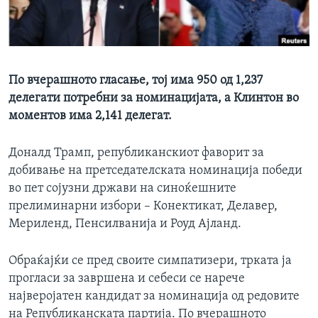
ИНТЕРВЈУА
Јазици
По вчерашното гласање, тој има 950 од 1,237
делегати потребни за номинацијата, а Клинтон во
моментов има 2,141 делегат.
Доналд Трамп, републиканскиот фаворит за
добивање на претседателската номинација победи
во пет сојузни држави на синоќешните
прелиминарни избори – Конектикат, Делавер,
Мериленд, Пенсилванија и Роуд Ајланд.
Обраќајќи се пред своите симпатизери, трката ја
прогласи за завршена и себеси се нарече
најверојатен кандидат за номинација од редовите
на Републиканската партија. По вчерашното