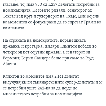
гласање, тој има 950 од 1,237 делегати потребни за
номинацијата. Неговите ривали, сенаторот од
Тексас,Тед Круз и гувернерот на Охајо, Џон Кејсик
во моментов се фокусирани да го спречат Трамп во
кампањата.
На страната на демократите, поранешната
државна секретарка, Хилари Клинтон победи во
четири од пет сојузни држави, а сенаторот од
Вермонт, Берни Сандерс беше прв само во Роуд
Ајленд.
Клинтон во моментов има 2,141 делегат
вклучувајќи ги таканаречените супер-делегати и и`
се потребни уште 242-ца за да дојде до
мнозинството потребни за номинацијата.