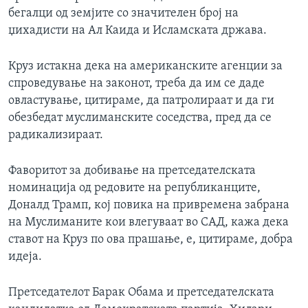
бегалци од земјите со значителен број на
џихадисти на Ал Каида и Исламската држава.
Круз истакна дека на американските агенции за
спроведување на законот, треба да им се даде
овластување, цитираме, да патролираат и да ги
обезбедат муслиманските соседства, пред да се
радикализираат.
Фаворитот за добивање на претседателската
номинација од редовите на републиканците,
Доналд Трамп, кој повика на привремена забрана
на Муслиманите кои влегуваат во САД, кажа дека
ставот на Круз по ова прашање, е, цитираме, добра
идеја.
Претседателот Барак Обама и претседателската