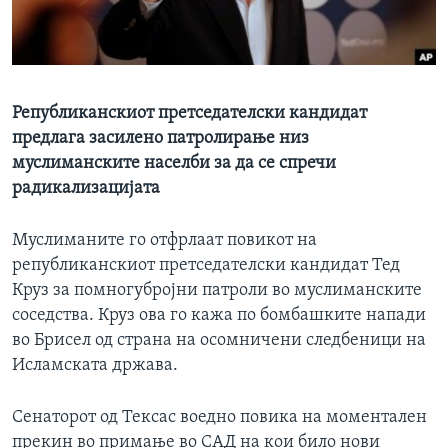
ИНТЕРВЈУА
Јазици
Републиканскиот претседателски кандидат
предлага засилено патролирање низ
муслиманските населби за да се спречи
радикализацијата
Муслиманите го отфрлаат повикот на
републиканскиот претседателски кандидат Тед
Круз за помногубројни патроли во муслиманските
соседства. Круз ова го кажа по бомбашките напади
во Брисел од страна на осомничени следбеници на
Исламската држава.
Сенаторот од Тексас воедно повика на моментален
прекин во примање во САД на кои било нови