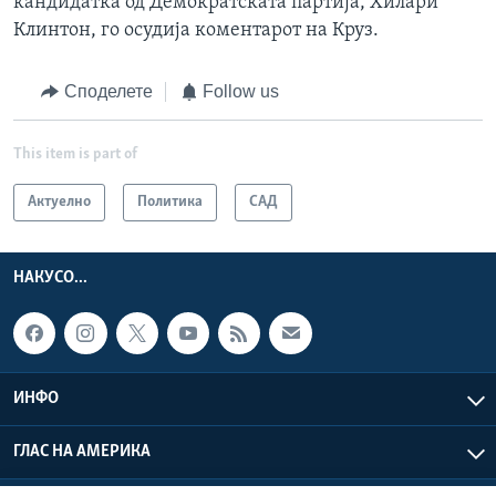
кандидатка од Демократската партија, Хилари
Клинтон, го осудија коментарот на Круз.
Споделете
Follow us
This item is part of
Актуелно
Политика
САД
НАКУСО...
ИНФО
ГЛАС НА АМЕРИКА