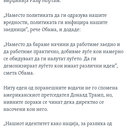
Вирџинија Ралф Нортам.
„Наместо политиката да ги одразува нашите
вредности, политиката ги инфицира нашите
заедници“, рече Обама, и додаде:
„Наместо да бараме начини да работиме заедно и
да работиме практично, добивме луѓе кои намерно
се обидуваат да ги налутат луѓето. Да ги
демонизираат луѓето кои имаат различни идеи“,
смета Обама.
Ниту еден од поранешните водачи не го спомена
американскиот претседател Доналд Трамп, но,
нивните пораки се чинат дека директно се
насочени кон него.
„Нашиот идентитет како нација, за разлика од