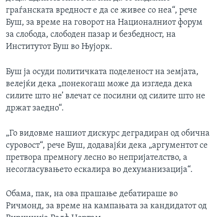
граѓанската вредност е да се живее со неа“, рече
Буш, за време на говорот на Националниот форум
за слобода, слободен пазар и безбедност, на
Институтот Буш во Њујорк.
Буш ја осуди политичката поделеност на земјата,
велејќи дека „понекогаш може да изгледа дека
силите што не’ влечат се посилни од силите што не
држат заедно“.
„Го видовме нашиот дискурс деградиран од обична
суровост“, рече Буш, додавајќи дека „аргументот се
претвора премногу лесно во непријателство, а
несогласувањето ескалира во дехуманизација“.
Обама, пак, на ова прашање дебатираше во
Ричмонд, за време на кампањата за кандидатот од