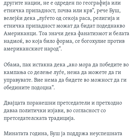
другите нации, не е одреден по географија или
етничка припадност, почва или крв“, рече Буш,
велејќи дека „луѓето од секоја раса, религија и
етничка припадност можат да бидат подеднакво
Американци. Тоа значи дека фанатизмот и белата
надмоќ, во која било форма, се богохулие против
американскиот народ“.
Обама, пак истакна дека „ако мора да победите во
кампања со делење луѓе, нема да можете да ги
управувате. Вие нема да бидете во можност да ги
обедините подоцна“.
Двајцата поранешни претседатели и претходно
даваа политички изјави, во согласност со
претседателската традиција.
Минатата година, Буш ја поддржа неуспешната