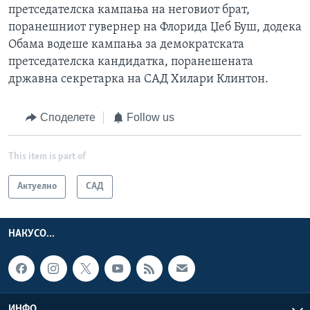
претседателска кампања на неговиот брат,
поранешниот гувернер на Флорида Џеб Буш, додека
Обама водеше кампања за демократската
претседателска кандидатка, поранешената
државна секретарка на САД Хилари Клинтон.
Споделете
Follow us
This item is part of
Актуелно
САД
НАКУСО...
ИНФО