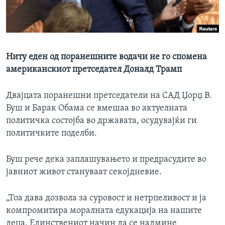
ИНТЕРВЈУА
Јазици
Ниту еден од поранешните водачи не го спомена
американскиот претседател Доналд Трамп
Двајцата поранешни претседатели на САД Џорџ В.
Буш и Барак Обама се вмешаа во актуелната
политичка состојба во државата, осудувајќи ги
политичките поделби.
Буш рече дека заплашувањето и предрасудите во
јавниот живот стануваат секојдневие.
„Тоа дава дозвола за суровост и нетрпеливост и ја
компромитира моралната едукација на нашите
деца. Единствениот начин да се надмине