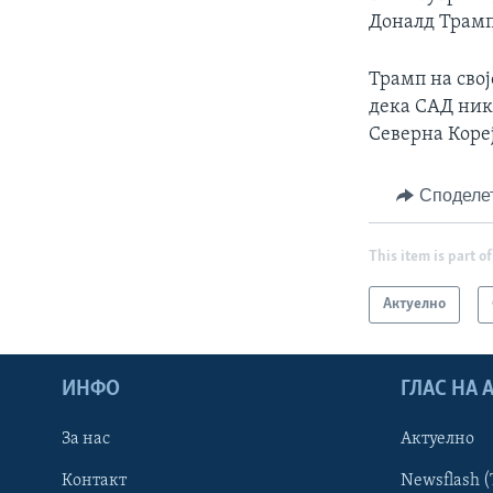
Доналд Трамп 
Трамп на свој
дека САД ник
Северна Кореј
Споделе
This item is part of
Актуелно
ИНФО
ГЛАС НА
За нас
Актуелно
Контакт
Newsflash (