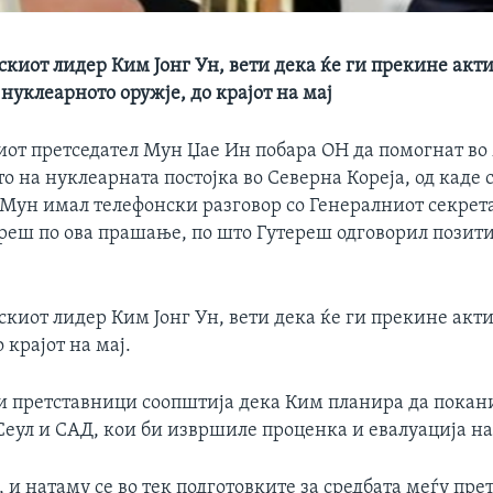
киот лидер Ким Јонг Ун, вети дека ќе ги прекине акт
нуклеарното оружје, до крајот на мај
иот претседател Мун Џае Ин побара ОН да помогнат в
о на нуклеарната постојка во Северна Кореја, од каде 
 Мун имал телефонски разговор со Генералниот секрет
реш по ова прашање, по што Гутереш одговорил позит
киот лидер Ким Јонг Ун, вети дека ќе ги прекине акт
 крајот на мај.
и претставници соопштија дека Ким планира да покан
Сеул и САД, кои би извршиле проценка и евалуација на
 и натаму се во тек подготовките за средбата меѓу пре