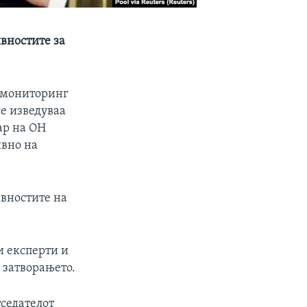
ивностите за
о мониторинг
се изведуваа
ар на ОН
ивно на
ивностите на
и експерти и
 затворањето.
тседателот