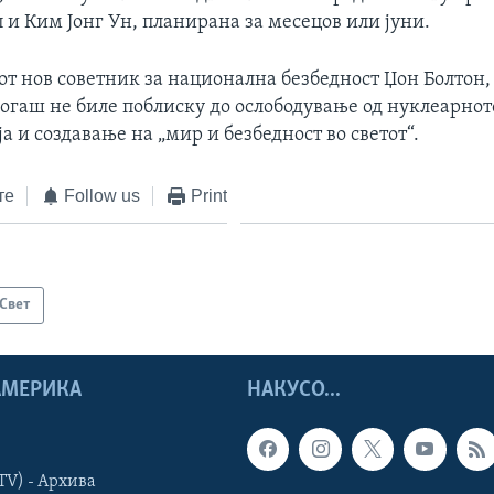
и Ким Јонг Ун, планирана за месецов или јуни.
от нов советник за национална безбедност Џон Болтон
огаш не биле поблиску до ослободување од нуклеарнот
а и создавање на „мир и безбедност во светот“.
те
Follow us
Print
Свет
 АМЕРИКА
НАКУСО...
TV) - Архива