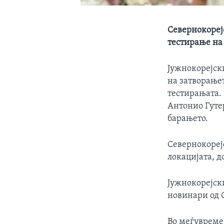
Севернокорејс
тестирање на 
Јужнокорејск
на затворањет
тестирањата.
Антонио Гуте
барањето.
Севернокорејс
локацијата, до
Јужнокорејск
новинари од 
Во меѓувреме,