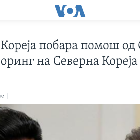
 Кореја побара помош од 
оринг на Северна Кореја
те