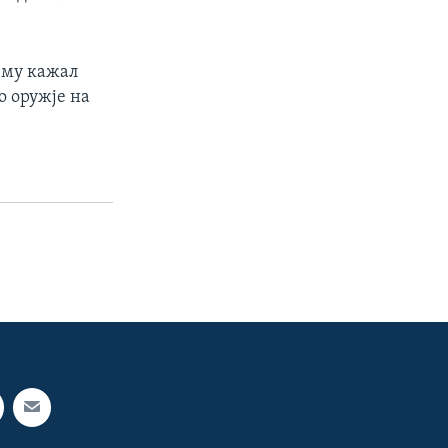
, му кажал
о оружје на