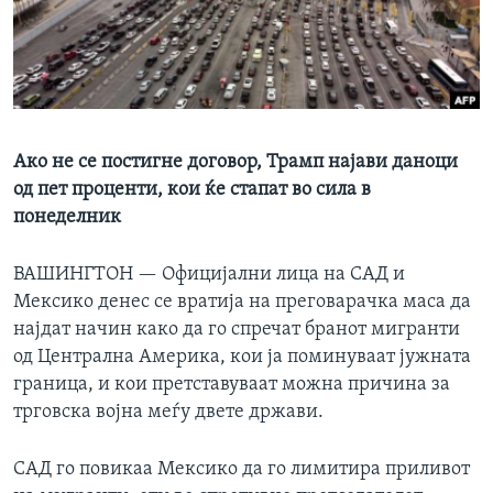
ИНТЕРВЈУА
Јазици
Ако не се постигне договор, Трамп најави даноци
од пет проценти, кои ќе стапат во сила в
понеделник
ВАШИНГТОН —
Официјални лица на САД и
Мексико денес се вратија на преговарачка маса да
најдат начин како да го спречат бранот мигранти
од Централна Америка, кои ја поминуваат јужната
граница, и кои претставуваат можна причина за
трговска војна меѓу двете држави.
САД го повикаа Мексико да го лимитира приливот