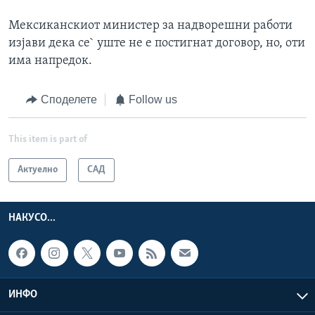
Мексиканскиот министер за надворешни работи
изјави дека се` уште не е постигнат договор, но, оти
има напредок.
Споделете
Follow us
This item is part of
Актуелно
САД
НАКУСО...
ИНФО