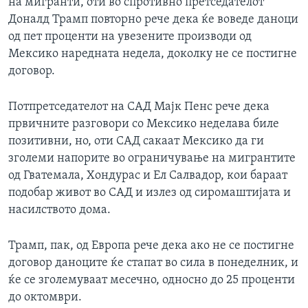
на мигранти, оти во спротивно претседателот
Доналд Трамп повторно рече дека ќе воведе даноци
од пет проценти на увезените производи од
Мексико наредната недела, доколку не се постигне
договор.
Потпретседателот на САД Мајк Пенс рече дека
првичните разговори со Мексико неделава биле
позитивни, но, оти САД сакаат Мексико да ги
зголеми напорите во ограничување на мигрантите
од Гватемала, Хондурас и Ел Салвадор, кои бараат
подобар живот во САД и излез од сиромаштијата и
насилството дома.
Трамп, пак, од Европа рече дека ако не се постигне
договор даноците ќе стапат во сила в понеделник, и
ќе се зголемуваат месечно, односно до 25 проценти
до октомври.