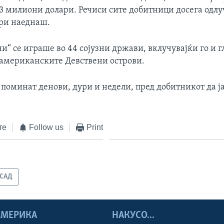
13 милиони долари. Речиси сите добитници досега одлу
ари наеднаш.
“ се играше во 44 сојузни држави, вклучувајќи го и г
американските Девствени острови.
 поминат денови, дури и недели, пред добитникот да ј
те
Follow us
Print
САД
 АМЕРИКА
НАКУСО...