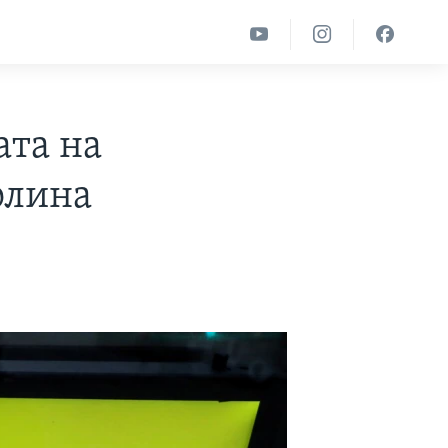
ата на
олина