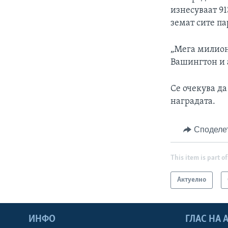
изнесуваат 9
земат сите п
„Мега милиони
Вашингтон и 
Се очекува да
наградата.
Споделе
This item is part of
Актуелно
ИНФО
ГЛАС НА