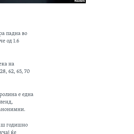
ра падна во
е од 1.6
ека на
8, 62, 65, 70
аролина е една
иленд,
 анонимни.
наш годишно
учај ќе