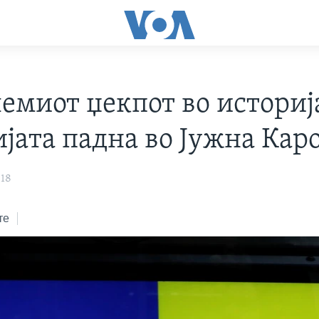
лемиот џекпот во историј
ијата падна во Јужна Кар
018
те