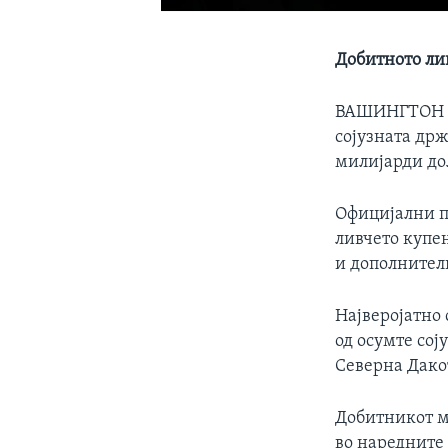
Добитното ли
ВАШИНГТОН
сојузната држ
милијарди до
Официјални п
ливчето купено
и дополнителн
Најверојатно 
од осумте сој
Северна Дако
Добитникот м
во наредните 