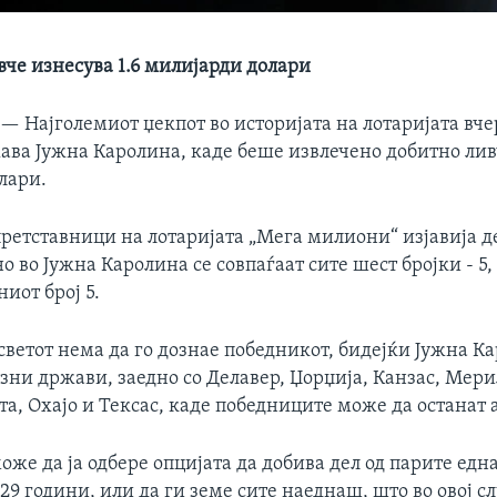
вче изнесува 1.6 милијарди долари
 —
Најголемиот џекпот во историјата на лотаријата вче
ава Јужна Каролина, каде беше извлечено добитно ливч
лари.
ретставници на лотаријата „Мега милиони“ изјавија д
 во Јужна Каролина се совпаѓаат сите шест бројки - 5, 2
иот број 5.
светот нема да го дознае победникот, бидејќи Јужна К
узни држави, заедно со Делавер, Џорџија, Канзас, Мер
та, Охајо и Тексас, каде победниците може да останат
оже да ја одбере опцијата да добива дел од парите ед
29 години, или да ги земе сите наеднаш, што во овој сл