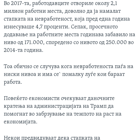
Во 2017-та, работодавците отвориле околу 2,1
милион работни места, доволно да ја намалат
стапката на невработеност, која пред една година
изнесуваше 4,7 проценти. Сепак, просечното
додавање на работните места годинава забавило на
ниво од 171.000, споредено со нивото од 250.000 во
2014-та година.
Тоа обично се случува кога невработеноста паѓа на
ниски нивоа и има се` помалку луѓе кои бараат
работа.
Повеќето економисти очекуваат даночните
кратења на администрацијата на Трамп да
помогнат во забрзување на темпото на раст на
економијата.
Некои предвидуваат дека стапката на