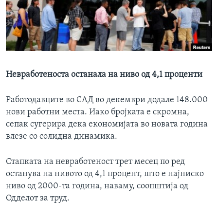
ИНТЕРВЈУА
Јазици
Невработеноста останала на ниво од 4,1 проценти
Работодавците во САД во декември додале 148.000
нови работни места. Иако бројката е скромна,
сепак сугерира дека економијата во новата година
влезе со солидна динамика.
Стапката на невработеност трет месец по ред
останува на нивото од 4,1 процент, што е најниско
ниво од 2000-та година, наваму, соопштија од
Одделот за труд.