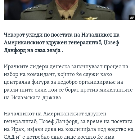
ИНТЕРВЈУА
Јазици
Чекорот уследи по посетата на Началникот на
Американскиот здружен генералштаб, Џозеф
Данфорд на оваа земја .
Ирачките лидери денеска започнуваат процес на
избор на командант, којшто ќе служи како
централна фигура за подобро организирање на
различните сили кои се борат против милитантите
на Исламската држава.
Началникот на Американскиот здружен
генералштаб, Џозеф Данфорд, за време на посетата
на Ирак, изјави дека на коалицијата под водство на
САД и` е потребно едно лице коешто ќе има