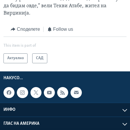
да бидам овде,“ вели Текви Атабе, жител на
Вирџинија.
Споделете
Follow us
This item is part of
Актуелно
САД
НАКУСО...
ИНФО
ГЛАС НА АМЕРИКА