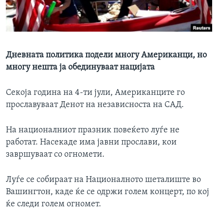
ИНТЕРВЈУА
Јазици
Дневната политика подели многу Американци, но
многу нешта ја обединуваат нацијата
Секоја година на 4-ти јули, Американците го
прославуваат Денот на независноста на САД.
На националниот празник повеќето луѓе не
работат. Насекаде има јавни прослави, кои
завршуваат со огномети.
Луѓе се собираат на Националното шеталиште во
Вашингтон, каде ќе се одржи голем концерт, по кој
ќе следи голем огномет.