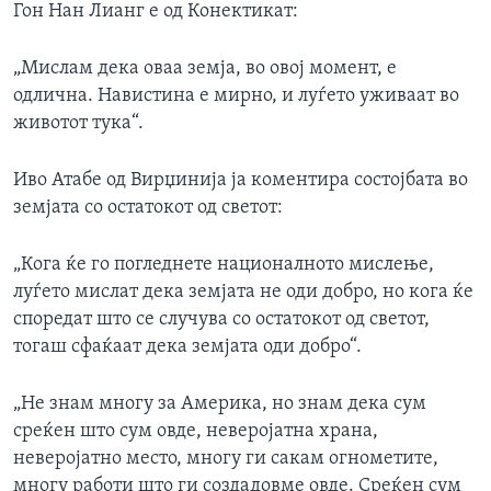
Гон Нан Лианг е од Конектикат:
„Мислам дека оваа земја, во овој момент, е
одлична. Навистина е мирно, и луѓето уживаат во
животот тука“.
Иво Атабе од Вирџинија ја коментира состојбата во
земјата со остатокот од светот:
„Кога ќе го погледнете националното мислење,
луѓето мислат дека земјата не оди добро, но кога ќе
споредат што се случува со остатокот од светот,
тогаш сфаќаат дека земјата оди добро“.
„Не знам многу за Америка, но знам дека сум
среќен што сум овде, неверојатна храна,
неверојатно место, многу ги сакам огнометите,
многу работи што ги создадовме овде. Среќен сум