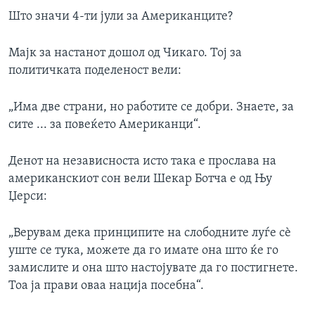
Што значи 4-ти јули за Американците?
Мајк за настанот дошол од Чикаго. Тој за
политичката поделеност вели:
„Има две страни, но работите се добри. Знаете, за
сите ... за повеќето Американци“.
Денот на независноста исто така е прослава на
американскиот сон вели Шекар Ботча е од Њу
Џерси:
„Верувам дека принципите на слободните луѓе сѐ
уште се тука, можете да го имате она што ќе го
замислите и она што настојувате да го постигнете.
Тоа ја прави оваа нација посебна“.