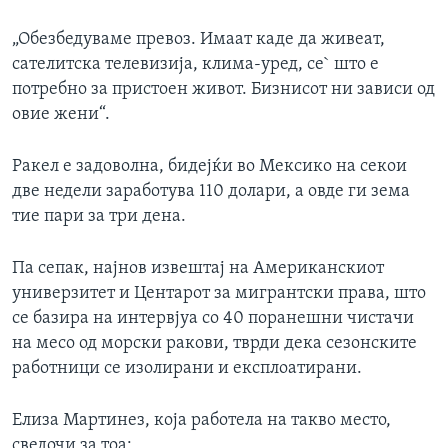
„Обезбедуваме превоз. Имаат каде да живеат,
сателитска телевизија, клима-уред, се` што е
потребно за пристоен живот. Бизнисот ни зависи од
овие жени“.
Ракел е задоволна, бидејќи во Мексико на секои
две недели заработува 110 долари, а овде ги зема
тие пари за три дена.
Па сепак, најнов извештај на Американскиот
универзитет и Центарот за мигрантски права, што
се базира на интервјуа со 40 поранешни чистачи
на месо од морски ракови, тврди дека сезонските
работници се изолирани и експлоатирани.
Елиза Мартинез, која работела на такво место,
сведочи за тоа: