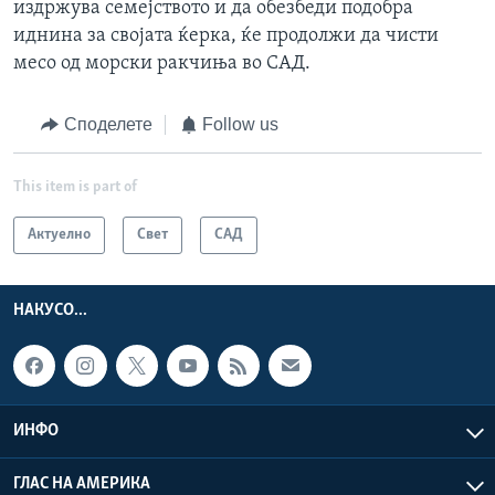
издржува семејството и да обезбеди подобра
иднина за својата ќерка, ќе продолжи да чисти
месо од морски ракчиња во САД.
Споделете
Follow us
This item is part of
Актуелно
Свет
САД
НАКУСО...
ИНФО
ГЛАС НА АМЕРИКА