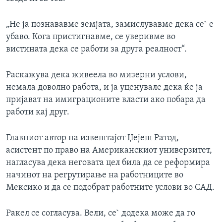
„Не ја познававме земјата, замислувавме дека се` е
убаво. Кога пристигнавме, се уверивме во
вистината дека се работи за друга реалност“.
Раскажува дека живеела во мизерни услови,
немала доволно работа, и ја уценувале дека ќе ја
пријават на имиграционите власти ако побара да
работи кај друг.
Главниот автор на извештајот Џејеш Ратод,
асистент по право на Американскиот универзитет,
нагласува дека неговата цел била да се реформира
начинот на регрутирање на работниците во
Мексико и да се подобрат работните услови во САД.
Ракел се согласува. Вели, се` додека може да го