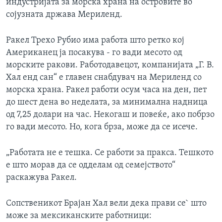
индустријата за морска храна на островите во
сојузната држава Мериленд.
Ракел Трехо Рубио има работа што ретко кој
Американец ја посакува - го вади месото од
морските ракови. Работодавецот, компанијата „Г. В.
Хал енд сан“ е главен снабдувач на Мериленд со
морска храна. Ракел работи осум часа на ден, пет
до шест дена во неделата, за минимална надница
од 7,25 долари на час. Некогаш и повеќе, ако побрзо
го вади месото. Но, кога брза, може да се исече.
„Работата не е тешка. Се работи за пракса. Тешкото
е што морав да се одделам од семејството“
раскажува Ракел.
Сопственикот Брајан Хал вели дека прави се` што
може за мексиканските работници: