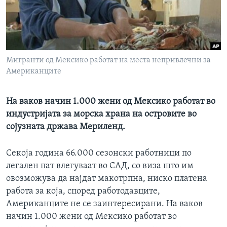
ИНТЕРВЈУА
Јазици
Мигранти од Мексико работат на места непривлечни за
Американците
На ваков начин 1.000 жени од Мексико работат во
индустријата за морска храна на островите во
сојузната држава Мериленд.
Секоја година 66.000 сезонски работници по
легален пат влегуваат во САД, со виза што им
овозможува да најдат макотрпна, ниско платена
работа за која, според работодавците,
Американците не се заинтересирани. На ваков
начин 1.000 жени од Мексико работат во