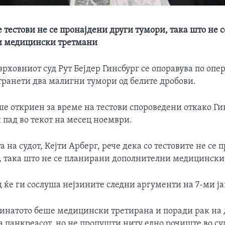
 тестови не се пронајдени други тумори, така што не 
и медицински третмани
врховниот суд Рут Бејдер Гинсбург се опоравува по опе
странети два малигни тумори од белите дробови.
ше откриен за време на тестови спороведени откако Г
 пад во текот на месец ноември.
 на судот, Кејти Арберг, рече дека со тестовите не се 
, така што не се планирани дополнителни медицински
 ќе ги сослуша нејзините следни аргументи на 7-ми ј
минатото беше медицински третирана и поради рак на 
а панкреасот, но не пропушти ниту едно рочиште во су