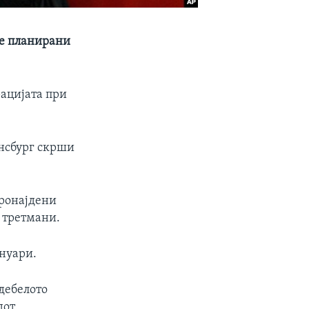
се планирани
рацијата при
инсбург скрши
пронајдени
 третмани.
ануари.
дебелото
дот.