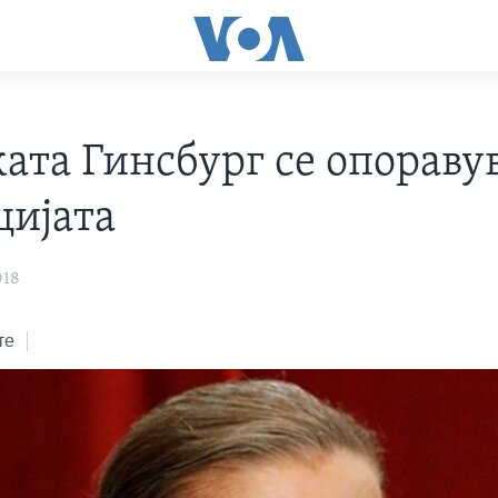
ката Гинсбург се опораву
цијата
018
те