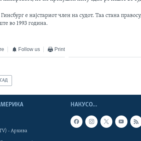
Гинсбург е најстариот член на судот. Таа стана правос
те во 1993 година.
те
Follow us
Print
САД
 АМЕРИКА
НАКУСО...
TV) - Архива