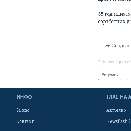
85 годишната 
соработник уш
Споделе
This item is part of
Актуелно
ИНФО
ГЛАС НА
За нас
Актуелно
Контакт
Newsflash (