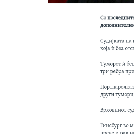
Со последните
дополнителн
Судијката на 
која ѝ беа от
Туморот ѝ бе
три ребра при
Портпаролката
други тумори
Врховниот суд
Гинсбург во 
црево и рак н